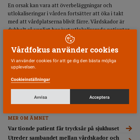
En orsak kan vara att överbeläggningar och
utlokaliseringar i vården fortsätter att öka i takt
med att vårdplatserna blivit färre. Vårdskador är
dubbelt så vanligt hos just utlokaliserade patienter.
Den vanligaste typen av vårdskador är
Vårdfokus använder cookies
vårdrelaterade infektioner. Andra exempel är
kirurgiska skador och skador kopplade till
Vi använder cookies för att ge dig den bästa möjliga
upplevelsen.
läkemedel. När det gäller vårdrelaterade
infektioner skiljer sig förekomsten åt mellan olika
Cookieinställningar
landsting. Från som lägst två procent av alla
inneliggande patienter till som mest elva procent.
Avvisa
Acceptera
MER OM ÄMNET
Var tionde patient får trycksår på sjukhuset
Utreder sambandet mellan vårdskador och