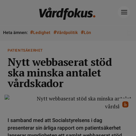
#
#
#
Heta ämnen:
Ledighet
Vårdpolitik
Lön
PATIENTSÄKERHET
Nytt webbaserat stöd
ska minska antalet
vårdskador
I samband med att Socialstyrelsens i dag
presenterar sin årliga rapport om patientsäkerhet
lanserar myndigheten ett samlat webbaserat stöd