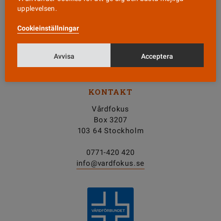
upplevelsen.
Nyhetsbrev
Cookieinställningar
Tipsa oss!
Avvisa
Acceptera
KONTAKT
Vårdfokus
Box 3207
103 64 Stockholm
0771-420 420
info@vardfokus.se