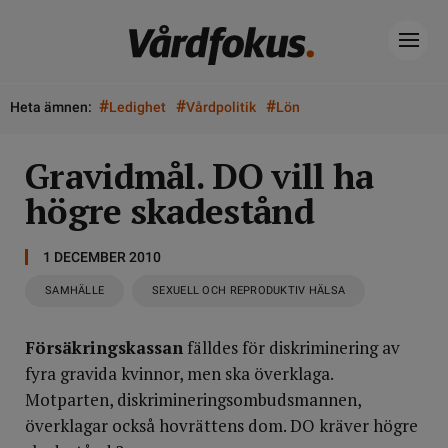
#
#
#
Heta ämnen:
Ledighet
Vårdpolitik
Lön
Gravidmål. DO vill ha
högre skadestånd
1 DECEMBER 2010
SAMHÄLLE
SEXUELL OCH REPRODUKTIV HÄLSA
Försäkringskassan
fälldes för diskriminering av
fyra gravida kvinnor, men ska överklaga.
Motparten, diskrimineringsombudsmannen,
överklagar också hovrättens dom. DO kräver högre