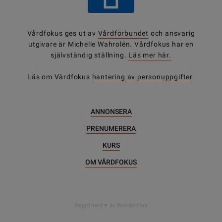
Vårdfokus ges ut av
Vårdförbundet
och ansvarig
utgivare är Michelle Wahrolén. Vårdfokus har en
självständig ställning.
Läs mer här.
Läs om Vårdfokus
hantering av personuppgifter
.
ANNONSERA
PRENUMERERA
KURS
OM VÅRDFOKUS
Byggd med
av WonderFour