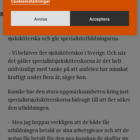
Cookieinställningar
Betald utbildning?
Avvisa
Acceptera
Vårdförbundets ordförande Anna-Karin Eklund är
glad åt att fler väljer att utbilda sig till
sjuksköterska och går specialistutbildningarna.
– Vi behöver fler sjuksköterskor i Sverige. Och när
det gäller specialistsjuksköterskorna är det helt
nödvändigt med tanke på att andelen har minskat
kraftigt under flera år, säger hon.
Kanske har den stora uppmärksamheten kring just
specialistsjuksköterskorna bidragit till att fler söker
den utbildningen.
– Men jag hoppas verkligen att de både får
utbildningen betald av sina arbetsgivare och att de
sedan får betalt för den nya kunskap de skaffar sig,