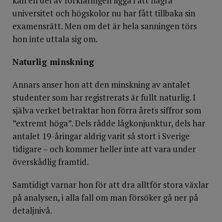
kan en del av förklaringen ligga i att några
universitet och högskolor nu har fått tillbaka sin
examensrätt. Men om det är hela sanningen törs
hon inte uttala sig om.
Naturlig minskning
Annars anser hon att den minskning av antalet
studenter som har registrerats är fullt naturlig. I
själva verket betraktar hon förra årets siffror som
”extremt höga”. Dels rådde lågkonjunktur, dels har
antalet 19-åringar aldrig varit så stort i Sverige
tidigare – och kommer heller inte att vara under
överskådlig framtid.
Samtidigt varnar hon för att dra alltför stora växlar
på analysen, i alla fall om man försöker gå ner på
detaljnivå.