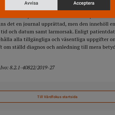
 i överensstämmelse med vetenskap och beprövad 
Avvisa
Acceptera
n ambulanssjuksköterskan för brister i journalför
fanns det en journal upprättad, men den innehöll e
tid och datum samt larmorsak. Enligt patientdat
nehålla alla tillgängliga och väsentliga uppgifter
ift om ställd diagnos och anledning till mera bet
Ivo: 8.2.1-40822/2019-27
Till Vårdfokus startsida