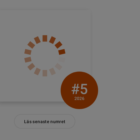
#5
2026
Läs senaste numret