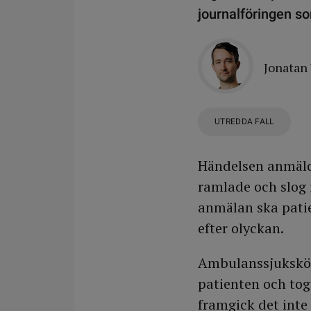
journalföringen so
Jonatan
UTREDDA FALL
Händelsen anmälde
ramlade och slog i
anmälan ska pati
efter olyckan.
Ambulanssjuksköte
patienten och tog
framgick det inte