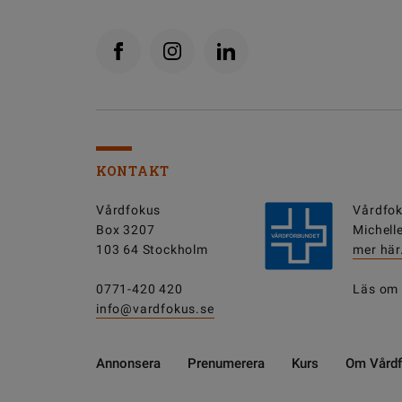
KONTAKT
Vårdfokus
Vårdfok
Box 3207
Michell
103 64 Stockholm
mer här
0771-420 420
Läs om
info@vardfokus.se
Annonsera
Prenumerera
Kurs
Om Vård