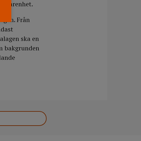
erfarenhet.
ingen. Från
ndast
alagen ska en
 om bakgrunden
ydande