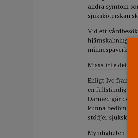
andra symtom som 
sjuksköterskan sk
Vid ett vårdbesök
hjärnskakning, som
minnespåverkan.
Missa inte det se
Enligt Ivo framgå
en fullständig und
Därmed går det in
kunna bedöma pat
stödjer sjuksköte
Myndigheten bedö