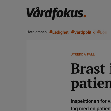
#
#
#
Heta ämnen:
Ledighet
Vårdpolitik
Lön
UTREDDA FALL
Brast
patie
Inspektionen för v
tog med en patient