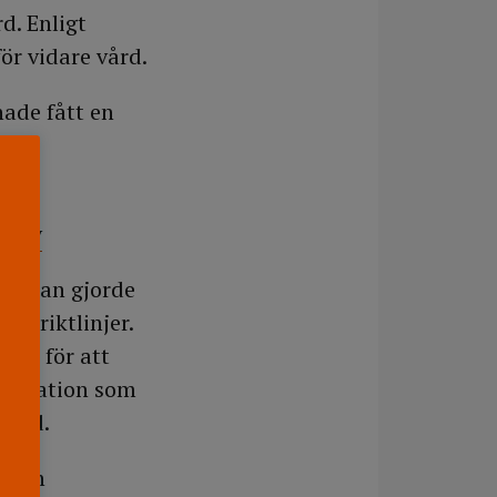
d. Enligt
ör vidare vård.
hade fått en
h
sbrev
terskan gjorde
de riktlinjer.
ion för att
mentation som
vård.
g och