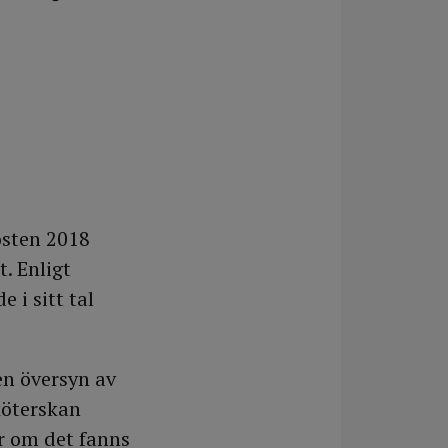
östen 2018
t. Enligt
i sitt tal
en översyn av
köterskan
er om det fanns