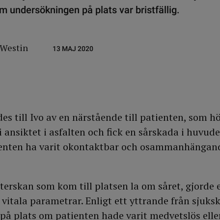
m undersökningen på plats var bristfällig.
 Westin
13 MAJ 2020
s till Ivo av en närstående till patienten, som h
 ansiktet i asfalten och fick en sårskada i huvude
enten ha varit okontaktbar och osammanhängande 
rskan som kom till platsen la om såret, gjorde 
 vitala parametrar. Enligt ett yttrande från sjuks
 på plats om patienten hade varit medvetslös ell