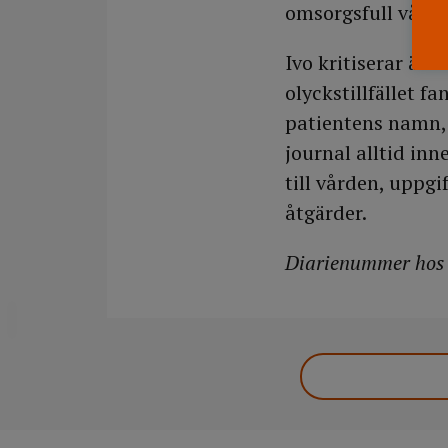
omsorgsfull vård
Ivo kritiserar äve
olyckstillfället 
patientens namn, 
journal alltid in
till vården, uppg
åtgärder.
Diarienummer hos 
DELA