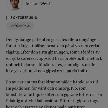
Jonatan Westin
3 OKTOBER 2018
UTREDDA FALL
Den fyraårige patienten gipsades i flera omgånger
för att tänja ut hälsenorna, och på så vis motverka
tågång. Efter den sista gipsningen, som utfördes av
en sjuksköterska, uppstod flera problem. Barnet fick
ont och balansen försämrades, samtidigt som det
inte gick att använda gipsskorna på rätt sätt.
En av patientens föräldrar anmälde händelsen till
Inspektionen för vård och omsorg, Ivo, som
konstaterar att sjuksköterskan gipsade fötterna i en
felaktig utåtvinklad position. Efter att gipsen togs
bort och ersattes av skenor hade patienten