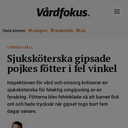
#
#
#
Heta ämnen:
Ledighet
Vårdpolitik
Lön
UTREDDA FALL
Sjuksköterska gipsade
pojkes fötter i fel vinkel
Inspektionen för vård och omsorg kritiserar en
sjuksköterska för felaktig omgipsning av en
fyraåring. Fötterna blev felvinklade så att barnet fick
ont och hade trycksår när gipset togs bort fem
dagar senare.