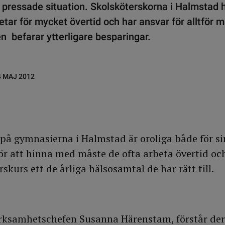
 pressade situation. Skolsköterskorna i Halmstad 
betar för mycket övertid och har ansvar för alltför
 befarar ytterligare besparingar.
4 MAJ 2012
på gymnasierna i Halmstad är oroliga både för si
För att hinna med måste de ofta arbeta övertid oc
rskurs ett de årliga hälsosamtal de har rätt till.
erksamhetschefen Susanna Härenstam, förstår der