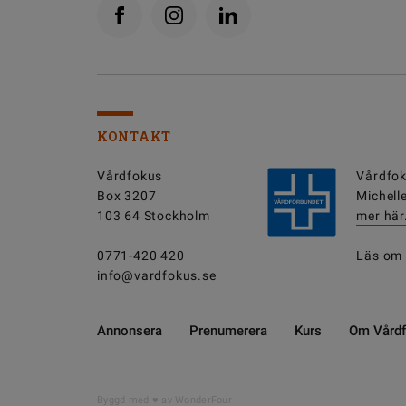
KONTAKT
Vårdfokus
Vårdfok
Box 3207
Michell
103 64 Stockholm
mer här
0771-420 420
Läs om
info@vardfokus.se
Annonsera
Prenumerera
Kurs
Om Vård
DELA
Byggd med
av WonderFour