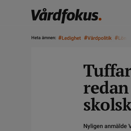
#
#
#
Heta ämnen:
Ledighet
Vårdpolitik
Lön
Tuffar
redan
skols
Nyligen anmälde V