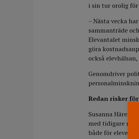
i sin tur orolig f
– Nästa vecka ha
sammanträde och d
Elevantalet minsk
göra kostnadsanp
också elevhälsan,
Genomdriver polit
personalminsknin
Redan risker fö
Susanna Härensta
med tidigare nedd
både för elever oc