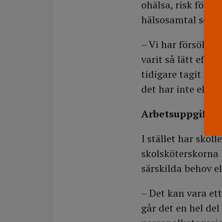
ohälsa, risk för f
hälsosamtal som de
– Vi har försökt 
varit så lätt efte
tidigare tagit in
det har inte ekon
Arbetsuppgifter 
I stället har skol
skolsköterskorna 
särskilda behov e
– Det kan vara et
går det en hel del