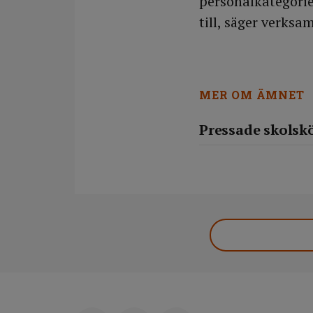
personalkategorie
till, säger verks
MER OM ÄMNET
Pressade skolskö