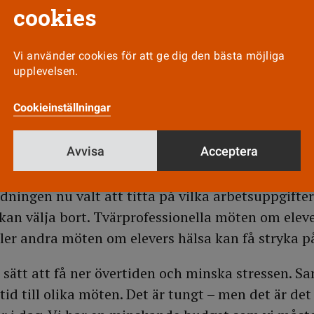
elbedömningar och brist på tid som gör att elevern
cookies
 har rätt till enligt skollagen.
Vi använder cookies för att ge dig den bästa möjliga
att omfördela resurserna på de tre gymnasierna me
upplevelsen.
rsom alla tycker att de har mycket att göra. Därför 
 extrapersonal så att hälsosamtalen har kunnat g
Cookieinställningar
omin tillåtit det senaste året, säger Susanna Här
Avvisa
Acceptera
väljs bort
ledningen nu valt att titta på vilka arbetsuppgifte
kan välja bort. Tvärprofessionella möten om elev
ller andra möten om elevers hälsa kan få stryka p
t sätt att få ner övertiden och minska stressen.
 tid till olika möten. Det är tungt – men det är de