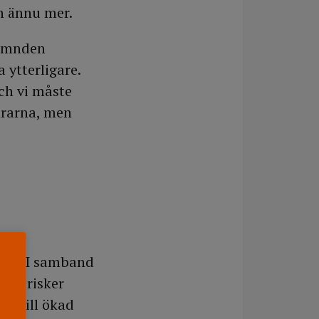
en ännu mer.
nämnden
ytterligare.
ch vi måste
ärarna, men
rna. I samband
där risker
er till ökad