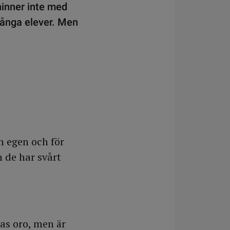
hinner inte med
 många elever. Men
n egen och för
h de har svårt
as oro, men är