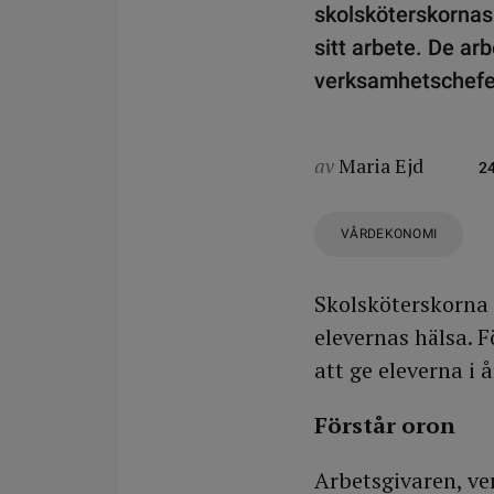
skolsköterskornas
sitt arbete. De ar
verksamhetschefen
av
Maria Ejd
2
VÅRDEKONOMI
Skolsköterskorna 
elevernas hälsa. 
att ge eleverna i å
Förstår oron
Arbetsgivaren, v