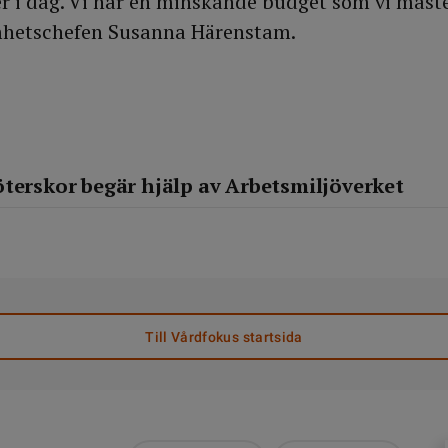
r i dag. Vi har en minskande budget som vi måste
amhetschefen Susanna Härenstam.
terskor begär hjälp av Arbetsmiljöverket
Till Vårdfokus startsida