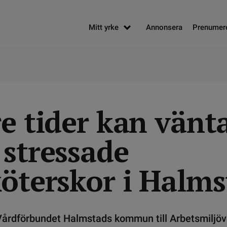
Mitt yrke
Annonsera
Prenumer
e tider kan vänt
 stressade
köterskor i Halm
årdförbundet Halmstads kommun till Arbetsmiljöv