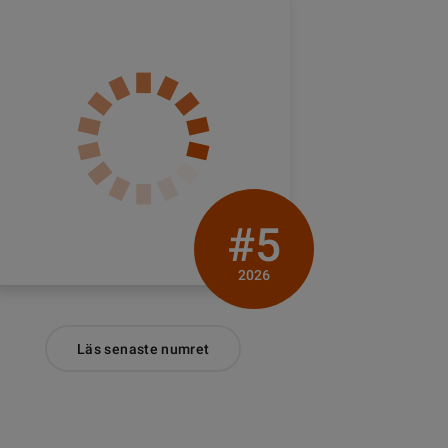
#5
2026
Läs senaste numret