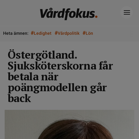
#
#
#
Heta ämnen:
Ledighet
Vårdpolitik
Lön
Östergötland.
Sjuksköterskorna får
betala när
poängmodellen går
back