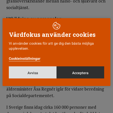
gränsöverskridande mellan hälso- och sjukvård och
socialtjänst.
Utbildning av personalen
Andra förslag är grundläggande demensutbildning
för personal inom hemtjänsten och mer forskning
Vårdfokus använder cookies
inom demensområdet.
Vi använder cookies för att ge dig den bästa möjliga
upplevelsen.
Personalförsörjningen lyfts också fram som ett
viktigt område och det behövs en nationell
Cookieinställningar
rekryteringsstrategi, anser Socialstyrelsen.
Avvisa
Acceptera
Utredningen och förslagen har tagits fram på
uppdrag av regeringen och överlämnades till
äldreminister Åsa Regnér igår för vidare beredning
på Socialdepartementet.
I Sverige finns idag cirka 160 000 personer med