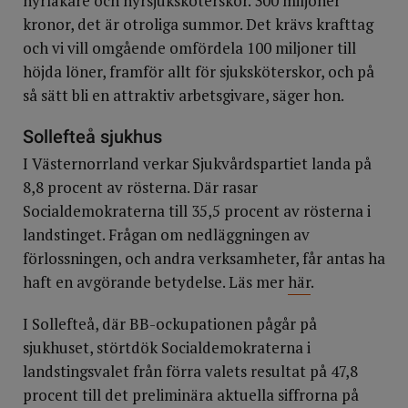
hyrläkare och hyrsjuksköterskor. 300 miljoner
kronor, det är otroliga summor. Det krävs krafttag
och vi vill omgående omfördela 100 miljoner till
höjda löner, framför allt för sjuksköterskor, och på
så sätt bli en attraktiv arbetsgivare, säger hon.
Sollefteå sjukhus
I Västernorrland verkar Sjukvårdspartiet landa på
8,8 procent av rösterna. Där rasar
Socialdemokraterna till 35,5 procent av rösterna i
landstinget. Frågan om nedläggningen av
förlossningen, och andra verksamheter, får antas ha
haft en avgörande betydelse. Läs mer
här
.
I Sollefteå, där BB-ockupationen pågår på
sjukhuset, störtdök Socialdemokraterna i
landstingsvalet från förra valets resultat på 47,8
procent till det preliminära aktuella siffrorna på