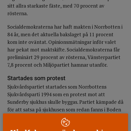
sitt allra starkaste fäste, med 70 procent av
rösterna.
Socialdemokraterna har haft makten i Norrbotten i
84 år, men det aktuella bakslaget på 11 procent
kom inte oväntat. Opinionsmätningar inför valet
har pekat mot maktskifte. Socialdemokraterna får
preliminärt 29 procent av rösterna, Vänsterpartiet
7,8 procent och Miljöpartiet hamnar utanför.
Startades som protest
Sjukvårdspartiet startades som Norrbottens
Sjukvårdsparti 1994 som en protest mot att
Sunderby sjukhus skulle byggas. Partiet kämpade då
för att satsa på sjukhusen som redan fanns i Boden
och Luleå.
Idag är decentralisering och en minskning av