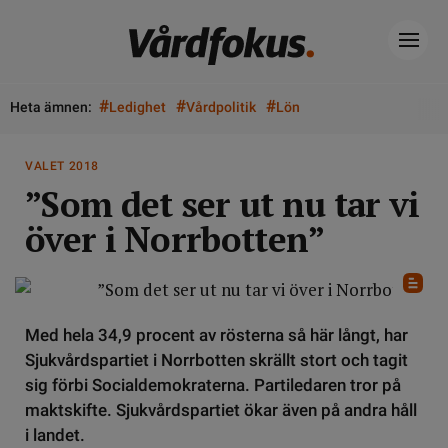
#
#
#
Heta ämnen:
Ledighet
Vårdpolitik
Lön
VALET 2018
”Som det ser ut nu tar vi
över i Norrbotten”
Med hela 34,9 procent av rösterna så här långt, har
Sjukvårdspartiet i Norrbotten skrällt stort och tagit
sig förbi Socialdemokraterna. Partiledaren tror på
maktskifte. Sjukvårdspartiet ökar även på andra håll
i landet.