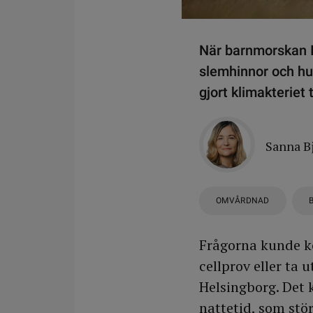
När barnmorskan I
slemhinnor och hu
gjort klimakteriet
Sanna B
OMVÅRDNAD
Frågorna kunde k
cellprov eller t
Helsingborg. Det 
nattetid, som stö