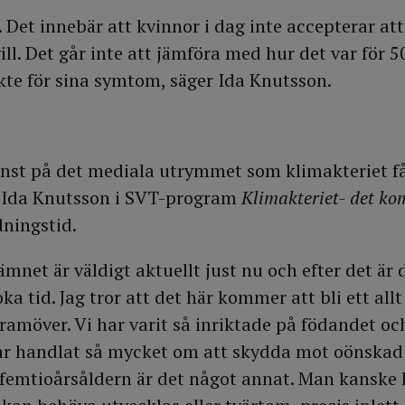
. Det innebär att kvinnor i dag inte accepterar at
ll. Det går inte att jämföra med hur det var för 5
kte för sina symtom, säger Ida Knutsson.
nst på det mediala utrymmet som klimakteriet fåt
 Ida Knutsson i SVT-program
Klimakteriet- det k
ningstid.
mnet är väldigt aktuellt just nu och efter det ä
boka tid. Jag tror att det här kommer att bli ett al
ramöver. Vi har varit så inriktade på födandet oc
ar handlat så mycket om att skydda mot oönskad 
 femtioårsåldern är det något annat. Man kanske 