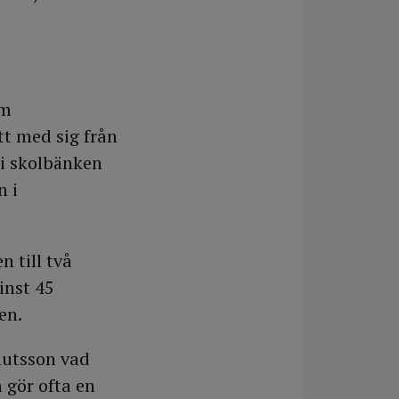
om
tt med sig från
 i skolbänken
n i
 till två
inst 45
en.
nutsson vad
 gör ofta en