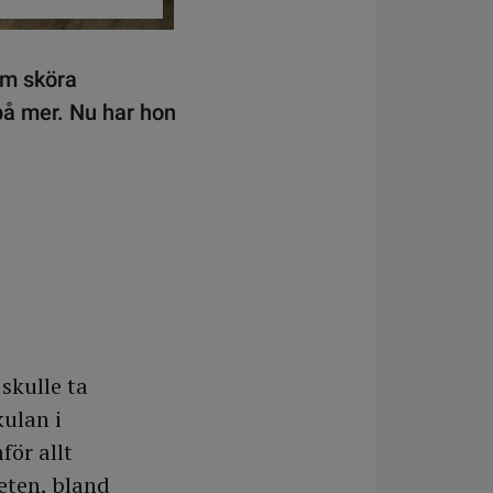
om sköra
på mer. Nu har hon
.
skulle ta
ulan i
för allt
eten, bland