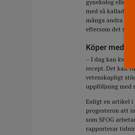
gynekolog eller lä
med så kallade bi
många andra lände
eftersom det sakn
Köper medicin
– I dag kan kvinn
recept. Det kan va
vetenskapligt stö
uppföljning med r
Enligt en artikel i
progesteron att 
som SFOG arbetar 
rapporterar tidni