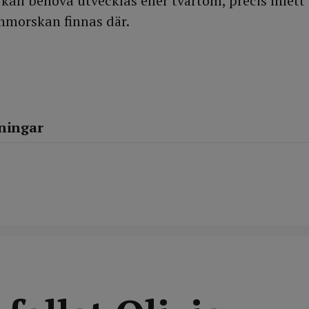
 kan behöva utvecklas eller tvärtom, precis inlett
nmorskan finnas där.
lningar