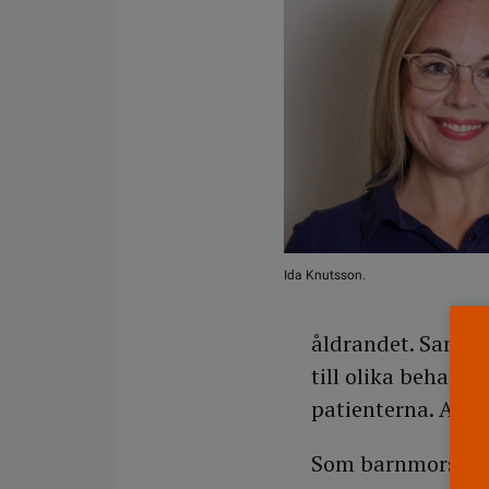
Ida Knutsson.
åldrandet. Samtid
till olika behand
patienterna. Att 
Som barnmorska få