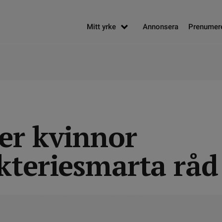
Mitt yrke
Annonsera
Prenumer
er kvinnor
kteriesmarta råd