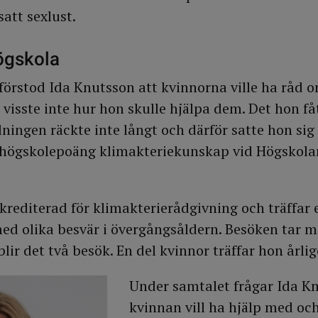
att sexlust.
ögskola
örstod Ida Knutsson att kvinnorna ville ha råd 
 visste inte hur hon skulle hjälpa dem. Det hon få
ingen räckte inte långt och därför satte hon sig
5 högskolepoäng klimakteriekunskap vid Högskola
rediterad för klimakterierådgivning och träffar en
ed olika besvär i övergångsåldern. Besöken tar m
lir det två besök. En del kvinnor träffar hon årlig
Under samtalet frågar Ida K
kvinnan vill ha hjälp med och