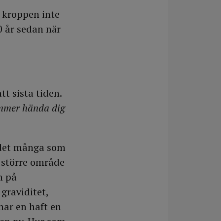
t kroppen inte
0 år sedan när
t sista tiden.
ommer hända dig
r det många som
lt större område
h på
graviditet,
har en haft en