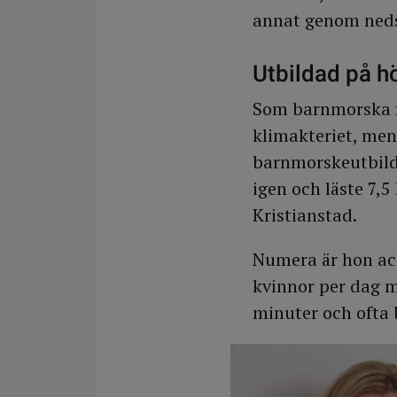
annat genom neds
Utbildad på h
Som barnmorska f
klimakteriet, men
barnmorskeutbildn
igen och läste 7,
Kristianstad.
Numera är hon ack
kvinnor per dag m
minuter och ofta b