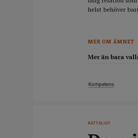
lång relation som
helst behöver bar
MER OM ÄMNET
Mer än bara val
Kompetens
RÄTTSLIGT