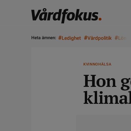
#
#
#
Heta ämnen:
Ledighet
Vårdpolitik
Lön
KVINNOHÄLSA
Hon g
klima