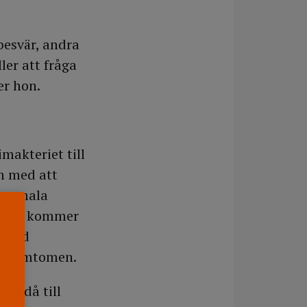
besvär, andra
ler att fråga
er hon.
imakteriet till
n med att
 normala
är det kommer
r med
på symtomen.
ar då till