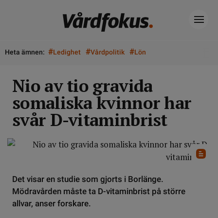
#
#
#
Heta ämnen:
Ledighet
Vårdpolitik
Lön
Nio av tio gravida
somaliska kvinnor har
svår D-vitaminbrist
Det visar en studie som gjorts i Borlänge.
Mödravården måste ta D-vitaminbrist på större
allvar, anser forskare.