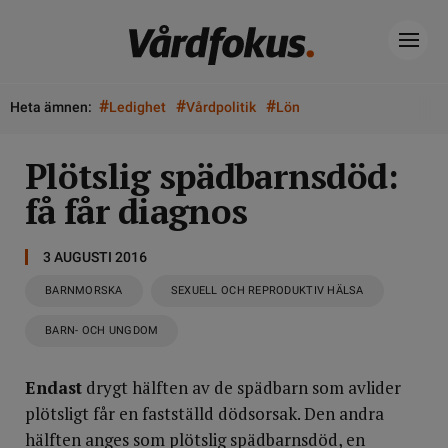
#
#
#
Heta ämnen:
Ledighet
Vårdpolitik
Lön
Plötslig spädbarnsdöd:
få får diagnos
3 AUGUSTI 2016
BARNMORSKA
SEXUELL OCH REPRODUKTIV HÄLSA
BARN- OCH UNGDOM
Endast
drygt hälften av de spädbarn som avlider
plötsligt får en fastställd dödsorsak. Den andra
hälften anges som plötslig spädbarnsdöd, en