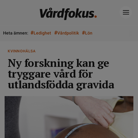
#
#
#
Heta ämnen:
Ledighet
Vårdpolitik
Lön
KVINNOHÄLSA
Ny forskning kan ge
tryggare vård för
utlandsfödda gravida