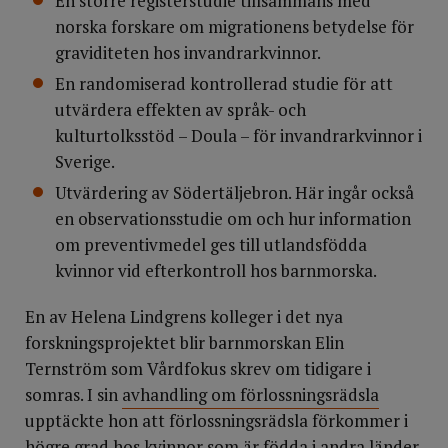
En större registerstudie tillsammans med
norska forskare om migrationens betydelse för
graviditeten hos invandrarkvinnor.
En randomiserad kontrollerad studie för att
utvärdera effekten av språk- och
kulturtolksstöd – Doula – för invandrarkvinnor i
Sverige.
Utvärdering av Södertäljebron. Här ingår också
en observationsstudie om och hur information
om preventivmedel ges till utlandsfödda
kvinnor vid efterkontroll hos barnmorska.
En av Helena Lindgrens kolleger i det nya
forskningsprojektet blir barnmorskan Elin
Ternström som Vårdfokus skrev om tidigare i
somras. I sin
avhandling om förlossningsrädsla
upptäckte hon att förlossningsrädsla förkommer i
högre grad hos kvinnor som är födda i andra länder.