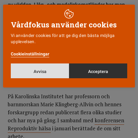
av världen. I låg- och medelinkomstländer har man
däremot pratat om det länge, med fokus på tillgång
till toaletter och mensskydd för flickor och kvinnor.
Vårdfokus använder cookies
Nu har intresset för menshälsa börjat öka även här.
Vi använder cookies för att ge dig den bästa möjliga
upplevelsen.
Sanna Björkman
Cookieinställningar
2 FEBRUARI
UPPDATERAD
4 FEBRUARI
Avvisa
Acceptera
OMVÅRDNAD
HÄLSA
BARNMORSKA
På Karolinska Institutet har professorn och
barnmorskan Marie Klingberg-Allvin och hennes
forskargrupp redan publicerat flera olika studier
och har nya på gång. I samband med
konferensen
Reproduktiv hälsa
i januari berättade de om sitt
arbete.