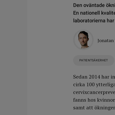
Den oväntade öknin
En nationell kvali
laboratorierna har
Jonatan
PATIENTSÄKERHET
Sedan 2014 har in
cirka 100 ytterliga
cervixcancerpreve
fanns hos kvinnor
samt att ökningen 