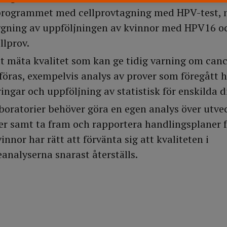
programmet med cellprovtagning med HPV-test, 
ggning av uppföljningen av kvinnor med HPV16 
llprov.
tt mäta kvalitet som kan ge tidig varning om can
föras, exempelvis analys av prover som föregått 
ringar och uppföljning av statistisk för enskilda d
boratorier behöver göra en egen analys över utve
er samt ta fram och rapportera handlingsplaner fö
innor har rätt att förvänta sig att kvaliteten i
eanalyserna snarast återställs.