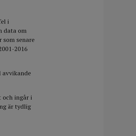
el i
in data om
r som senare
 2001-2016
l avvikande
 och ingår i
g är tydlig