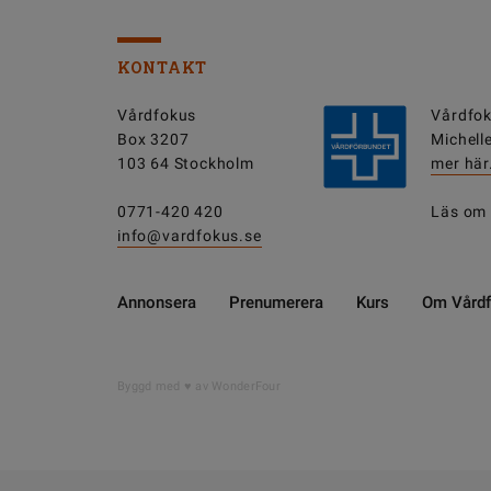
KONTAKT
Vårdfokus
Vårdfok
Box 3207
Michell
103 64 Stockholm
mer här
0771-420 420
Läs om
info@vardfokus.se
Annonsera
Prenumerera
Kurs
Om Vård
DELA
Byggd med
av WonderFour