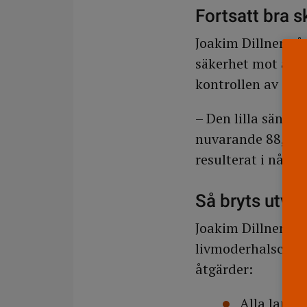
Fortsatt bra 
Joakim Dillner på
säkerhet mot att 
kontrollen av sju
– Den lilla sänkni
nuvarande 88, kan
resulterat i någon
Så bryts utve
Joakim Dillner sä
livmoderhalscanc
åtgärder:
Alla lands