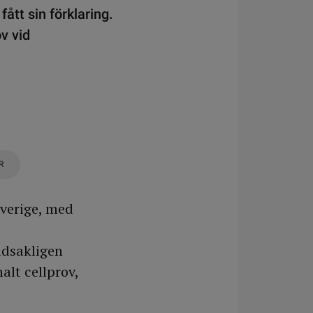
ått sin förklaring.
v vid
R
Sverige, med
udsakligen
alt cellprov,