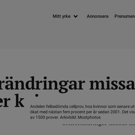
Mitt yrke
Annonsera
Prenumer
örändringar missa
ler kvinnor
Andelen felbedömda cellprov, hos kvinnor som senare utv
ökat med nästan fem procent per år sedan 2001. Det vi
av 1500 prover. Arkivbild: Mostphotos