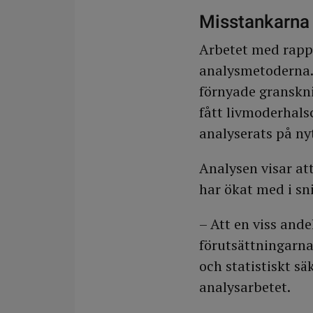
Misstankarna 
Arbetet med rappo
analysmetoderna. 
förnyade granskn
fått livmoderhals
analyserats på nyt
Analysen visar at
har ökat med i sn
– Att en viss and
förutsättningarna
och statistiskt sä
analysarbetet.