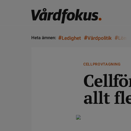
#
#
#
Heta ämnen:
Ledighet
Vårdpolitik
Lön
CELLPROVTAGNING
Cellf
allt f