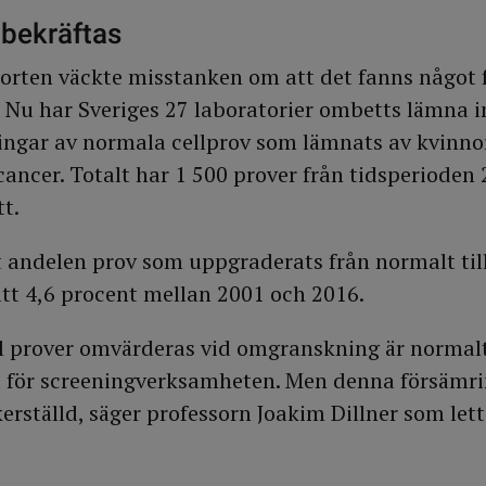
bekräftas
rten väckte misstanken om att det fanns något f
Nu har Sveriges 27 laboratorier ombetts lämna 
ingar av normala cellprov som lämnats av kvinno
cancer. Totalt har 1 500 prover från tidsperioden
t.
t andelen prov som uppgraderats från normalt til
itt 4,6 procent mellan 2001 och 2016.
el prover omvärderas vid omgranskning är normalt
 för screeningverksamheten. Men denna försämrin
kerställd, säger professorn Joakim Dillner som lett