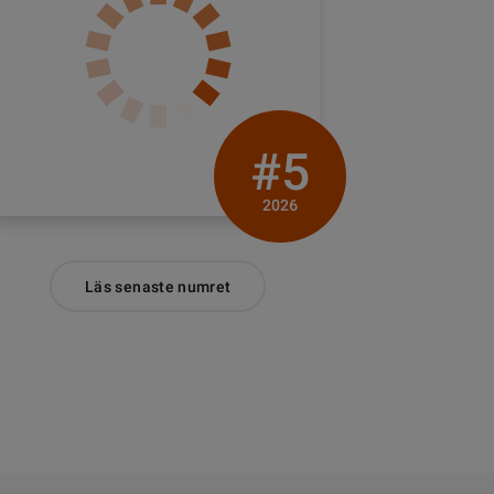
#5
2026
Läs senaste numret