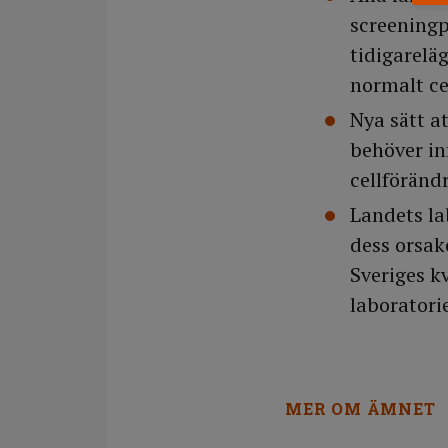
screening
tidigarelä
normalt ce
Nya sätt a
behöver in
cellföränd
Landets la
dess orsak
Sveriges kv
laboratori
MER OM ÄMNET