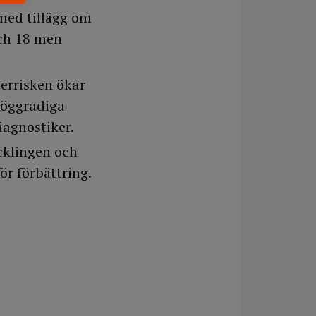
med tillägg om
och 18 men
cerrisken ökar
höggradiga
iagnostiker.
cklingen och
r förbättring.