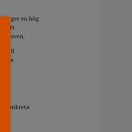
ande ger en hög
en att
av proven.
t till
 inte
ch konkreta