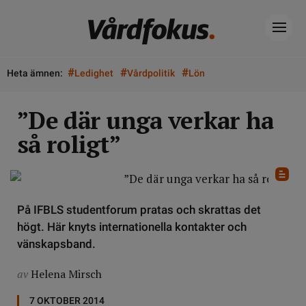
#
#
#
Heta ämnen:
Ledighet
Vårdpolitik
Lön
”De där unga verkar ha
så roligt”
På IFBLS studentforum pratas och skrattas det
högt. Här knyts internationella kontakter och
vänskapsband.
av
Helena Mirsch
7 OKTOBER 2014