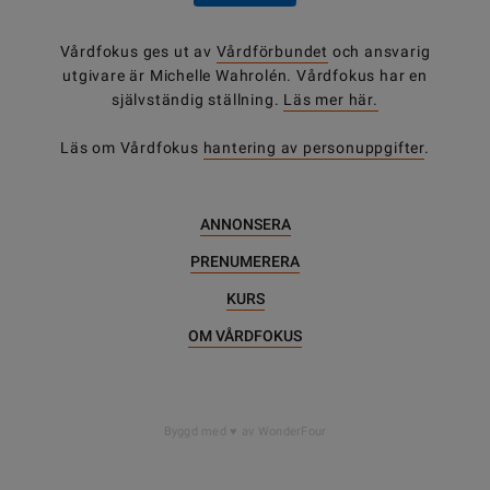
Vårdfokus ges ut av
Vårdförbundet
och ansvarig
utgivare är Michelle Wahrolén. Vårdfokus har en
självständig ställning.
Läs mer här.
Läs om Vårdfokus
hantering av personuppgifter
.
ANNONSERA
PRENUMERERA
KURS
OM VÅRDFOKUS
Byggd med
av WonderFour