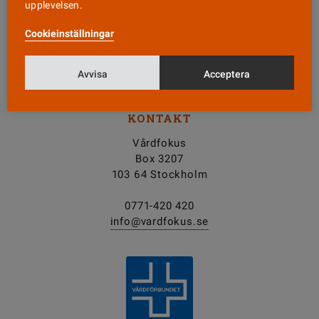
upplevelsen.
Nyhetsbrev
Cookieinställningar
Tipsa oss!
Avvisa
Acceptera
KONTAKT
Vårdfokus
Box 3207
103 64 Stockholm
0771-420 420
info@vardfokus.se