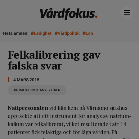
#
#
#
Heta ämnen:
Ledighet
Vårdpolitik
Lön
Felkalibrering gav
falska svar
4 MARS 2015
BIOMEDICINSK ANALYTIKER
Nattpersonalen
vid klin kem på Värnamo sjukhus
upptäckte att ett instrument för analys av natrium-
kalium var felkalibrerat, vilket resulterade i att 14
patienter fick felaktiga och för låga värden. På