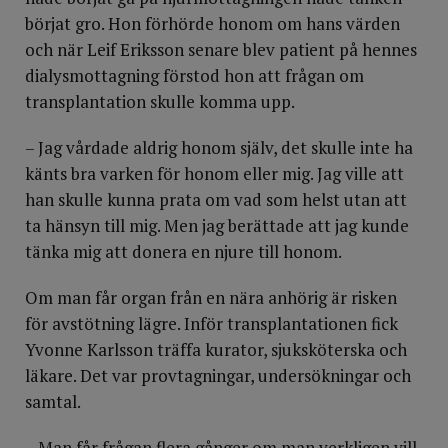
börjat gro. Hon förhörde honom om hans värden
och när Leif Eriksson senare blev patient på hennes
dialysmottagning förstod hon att frågan om
transplantation skulle komma upp.
– Jag vårdade aldrig honom själv, det skulle inte ha
känts bra varken för honom eller mig. Jag ville att
han skulle kunna prata om vad som helst utan att
ta hänsyn till mig. Men jag berättade att jag kunde
tänka mig att donera en njure till honom.
Om man får organ från en nära anhörig är risken
för avstötning lägre. Inför transplantationen fick
Yvonne Karlsson träffa kurator, sjuksköterska och
läkare. Det var provtagningar, undersökningar och
samtal.
– Man får frågan flera gånger om man verkligen vill