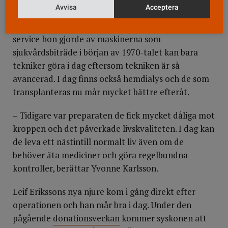
Avvisa
Acceptera
Under sin karriär har hon fått följa den snabba
tekniska utvecklingen inom dialysvården. Det
service hon gjorde av maskinerna som
sjukvårdsbiträde i början av 1970-talet kan bara
tekniker göra i dag eftersom tekniken är så
avancerad. I dag finns också hemdialys och de som
transplanteras nu mår mycket bättre efteråt.
– Tidigare var preparaten de fick mycket dåliga mot
kroppen och det påverkade livskvaliteten. I dag kan
de leva ett nästintill normalt liv även om de
behöver äta mediciner och göra regelbundna
kontroller, berättar Yvonne Karlsson.
Leif Erikssons nya njure kom i gång direkt efter
operationen och han mår bra i dag. Under den
pågående
donationsveckan
kommer syskonen att