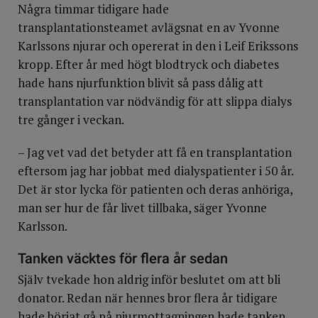
Några timmar tidigare hade
transplantationsteamet avlägsnat en av Yvonne
Karlssons njurar och opererat in den i Leif Erikssons
kropp. Efter år med högt blodtryck och diabetes
hade hans njurfunktion blivit så pass dålig att
transplantation var nödvändig för att slippa dialys
tre gånger i veckan.
– Jag vet vad det betyder att få en transplantation
eftersom jag har jobbat med dialyspatienter i 50 år.
Det är stor lycka för patienten och deras anhöriga,
man ser hur de får livet tillbaka, säger Yvonne
Karlsson.
Tanken väcktes för flera år sedan
Själv tvekade hon aldrig inför beslutet om att bli
donator. Redan när hennes bror flera år tidigare
hade börjat gå på njurmottagningen hade tanken