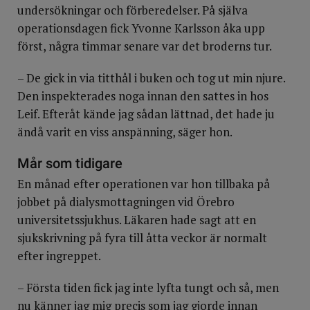
undersökningar och förberedelser. På själva
operationsdagen fick Yvonne Karlsson åka upp
först, några timmar senare var det broderns tur.
– De gick in via titthål i buken och tog ut min njure.
Den inspekterades noga innan den sattes in hos
Leif. Efteråt kände jag sådan lättnad, det hade ju
ändå varit en viss anspänning, säger hon.
Mår som tidigare
En månad efter operationen var hon tillbaka på
jobbet på dialysmottagningen vid Örebro
universitetssjukhus. Läkaren hade sagt att en
sjukskrivning på fyra till åtta veckor är normalt
efter ingreppet.
– Första tiden fick jag inte lyfta tungt och så, men
nu känner jag mig precis som jag gjorde innan