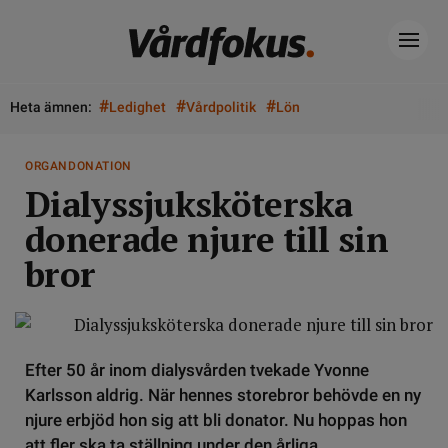
#
#
#
Heta ämnen:
Ledighet
Vårdpolitik
Lön
ORGANDONATION
Dialyssjuksköterska
donerade njure till sin
bror
Efter 50 år inom dialysvården tvekade Yvonne
Karlsson aldrig. När hennes storebror behövde en ny
njure erbjöd hon sig att bli donator. Nu hoppas hon
att fler ska ta ställning under den årliga