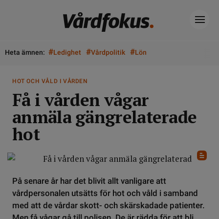
#
#
#
Heta ämnen:
Ledighet
Vårdpolitik
Lön
HOT OCH VÅLD I VÅRDEN
Få i vården vågar
anmäla gängrelaterade
hot
På senare år har det blivit allt vanligare att
vårdpersonalen utsätts för hot och våld i samband
med att de vårdar skott- och skärskadade patienter.
Men få vågar gå till polisen. De är rädda för att bli