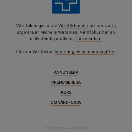
Vårdfokus ges ut av
Vårdförbundet
och ansvarig
utgivare är Michelle Wahrolén. Vårdfokus har en
självständig ställning.
Läs mer här.
Läs om Vårdfokus
hantering av personuppgifter
.
ANNONSERA
PRENUMERERA
KURS
OM VÅRDFOKUS
DELA
Byggd med
av WonderFour