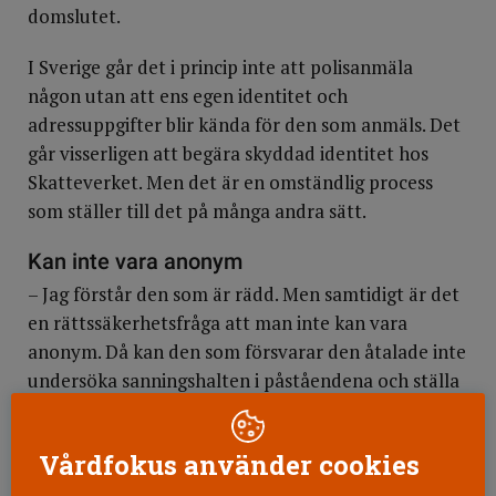
domslutet.
I Sverige går det i princip inte att polisanmäla
någon utan att ens egen identitet och
adressuppgifter blir kända för den som anmäls. Det
går visserligen att begära skyddad identitet hos
Skatteverket. Men det är en omständlig process
som ställer till det på många andra sätt.
Kan inte vara anonym
– Jag förstår den som är rädd. Men samtidigt är det
en rättssäkerhetsfråga att man inte kan vara
anonym. Då kan den som försvarar den åtalade inte
undersöka sanningshalten i påståendena och ställa
motfrågor, säger Malmö tingsrätts chef Eva Wendel
Rosberg till Vårdfokus.
Vårdfokus använder cookies
Hon förklarar att det huvudsakligen bara är i