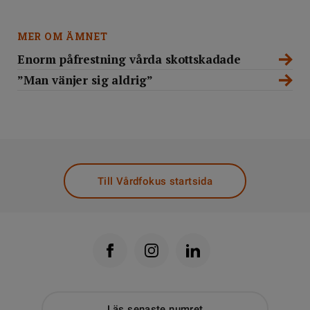
MER OM ÄMNET
Enorm påfrestning vårda skottskadade
”Man vänjer sig aldrig”
Till Vårdfokus startsida
Läs senaste numret