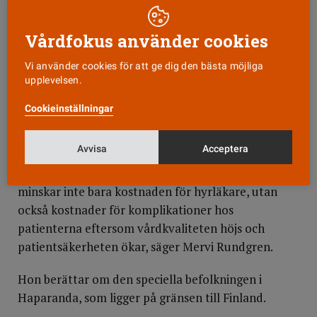
tycker att det är stimulerande, men att lönelyft då
borde vara självklart.
Vårdfokus använder cookies
Har sjuksköterskorna på Haparandas hälsocentral fått
Vi använder cookies för att ge dig den bästa möjliga
upplevelsen.
högre lön?
Cookieinställningar
– Inte så som jag hade önskat. Det är något vi jobbar
på. Vi har fått loss en extrapeng, men den är för
Avvisa
Acceptera
liten. Regionen måste värdera sjuksköterskorna,
och även fysioterapeuterna mer. Deras arbete
minskar inte bara kostnaden för hyrläkare, utan
också kostnader för komplikationer hos
patienterna eftersom vårdkvaliteten höjs och
patientsäkerheten ökar, säger Mervi Rundgren.
Hon berättar om den speciella befolkningen i
Haparanda, som ligger på gränsen till Finland.