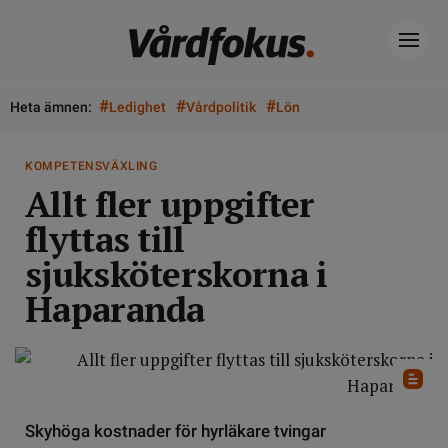
#
#
#
Heta ämnen:
Ledighet
Vårdpolitik
Lön
KOMPETENSVÄXLING
Allt fler uppgifter
flyttas till
sjuksköterskorna i
Haparanda
Skyhöga kostnader för hyrläkare tvingar