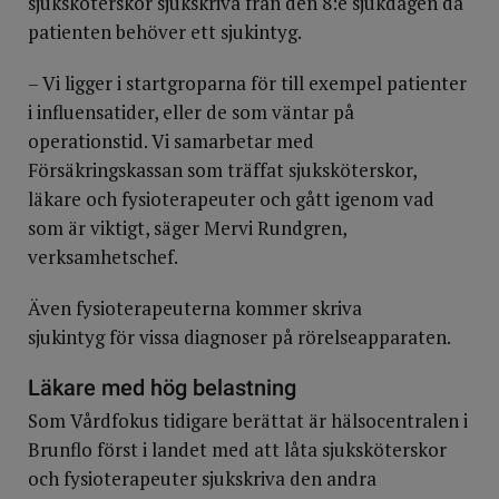
sjuksköterskor sjukskriva från den 8:e sjukdagen då
patienten behöver ett sjukintyg.
– Vi ligger i startgroparna för till exempel patienter
i influensatider, eller de som väntar på
operationstid. Vi samarbetar med
Försäkringskassan som träffat sjuksköterskor,
läkare och fysioterapeuter och gått igenom vad
som är viktigt, säger Mervi Rundgren,
verksamhetschef.
Även fysioterapeuterna kommer skriva
sjukintyg för vissa diagnoser på rörelseapparaten.
Läkare med hög belastning
Som Vårdfokus tidigare berättat är hälsocentralen i
Brunflo först i landet med att låta sjuksköterskor
och fysioterapeuter sjukskriva den andra