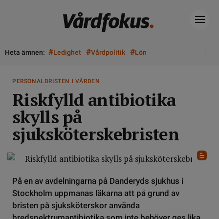
#
#
#
Heta ämnen:
Ledighet
Vårdpolitik
Lön
PERSONALBRISTEN I VÅRDEN
Riskfylld antibiotika
skylls på
sjuksköterskebristen
På en av avdelningarna på Danderyds sjukhus i
Stockholm uppmanas läkarna att på grund av
bristen på sjuksköterskor använda
bredspektrumantibiotika som inte behöver ges lika