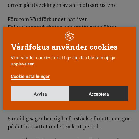
driver på utvecklingen av antibiotikaresistens.
Förutom Vårdförbundet har även
Folkhälsomyndigheten och smittskyddsläkare
reagerat på beslutet.
Vårdfokus använder cookies
I gårdagens DN förklarar ordföranden för Strama,
Stephan Stenmark, att målet med antibiotika alltid
Vi använder cookies för att ge dig den bästa möjliga
upplevelsen.
måste vara att ge den bästa tillgängliga
behandlingen för att motverka resistens.
Cookieinställningar
–?I stället bryter man mot regler och målsättningar
Avvisa
Acceptera
genom att ge en onödigt bred behandling med
Rocephalin, säger han till tidningen.
Samtidig säger han sig ha förståelse för att man gör
på det här sättet under en kort period.