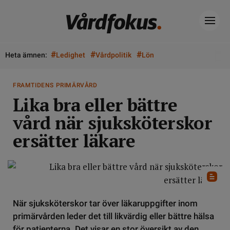
#
#
#
Heta ämnen:
Ledighet
Vårdpolitik
Lön
FRAMTIDENS PRIMÄRVÅRD
Lika bra eller bättre
vård när sjuksköterskor
ersätter läkare
När sjuksköterskor tar över läkaruppgifter inom
primärvården leder det till likvärdig eller bättre hälsa
för patienterna. Det visar en stor översikt av den