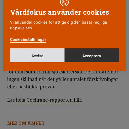
akuta fysiska problem ger specialistsjuksköterskor
Vårdfokus använder cookies
lika bra, eller till och med bättre vård jämfört med
primärvårdsläkare. Utfallet för patienternas hälsa
Vi använder cookies för att ge dig den bästa möjliga
blir också lika bra eller bättre. Patienterna är mer
upplevelsen.
nöjda.
Cookieinställningar
Forskningen visar också att besöken hos
sjuksköterska är något längre än hos läkaren.
Avvisa
Acceptera
Jämfört med läkare så är det något fler återbesök
för dem som träffar sjuksköterska. Det är däremot
ingen skillnad när det gäller antalet förskrivningar
eller beställda prover.
Läs hela Cochrane-rapporten här.
MER OM ÄMNET