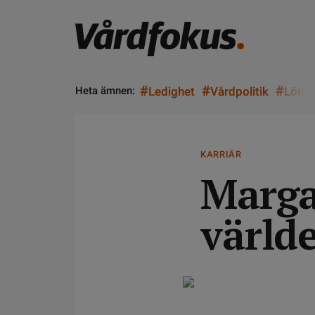
#
#
#
Heta ämnen:
Ledighet
Vårdpolitik
Lön
KARRIÄR
Marga
världe