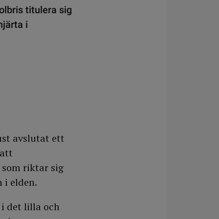
bris titulera sig
järta i
st avslutat ett
att
som riktar sig
 i elden.
 det lilla och