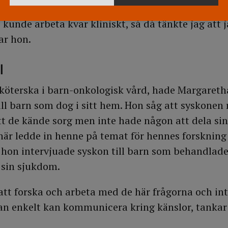
 lungskada efter att ha blandat så mycket antibio
e kunde arbeta kvar kliniskt, så då tänkte jag att j
ar hon.
l
öterska i barn-onkologisk vård, hade Margareth
ll barn som dog i sitt hem. Hon såg att syskonen 
tt de kände sorg men inte hade någon att dela si
här ledde in henne på temat för hennes forskning
hon intervjuade syskon till barn som behandlade
v sin sjukdom.
 att forska och arbeta med de här frågorna och in
an enkelt kan kommunicera kring känslor, tankar