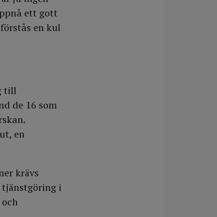
uppnå ett gott
förstås en kul
till
and de 16 som
rskan.
ut, en
ner krävs
 tjänstgöring i
 och