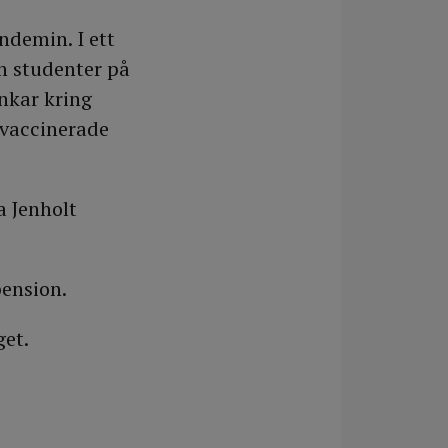
ndemin. I ett
h studenter på
nkar kring
 vaccinerade
a Jenholt
pension.
get.