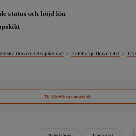
åde status och höjd lön
ppskikt
renska Universitetssjukhuset
/
Göteborgs Universitet
/
Tite
Till Vårdfokus startsida
Nyhetsbrev
Tipsa oss!