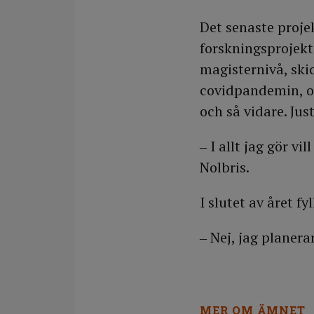
Det senaste proje
forskningsprojekt
magisternivå, ski
covidpandemin, om
och så vidare. Ju
‒ I allt jag gör v
Nolbris.
I slutet av året f
‒ Nej, jag planerar
MER OM ÄMNET