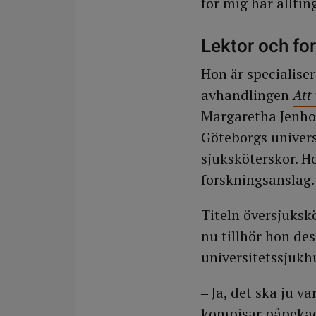
för mig har allti
Lektor och fo
Hon är specialis
avhandlingen
Att
Margaretha Jenhol
Göteborgs univers
sjuksköterskor. H
forskningsanslag.
Titeln översjuksk
nu tillhör hon de
universitetssjukh
‒ Ja, det ska ju v
kompisar påpekade 