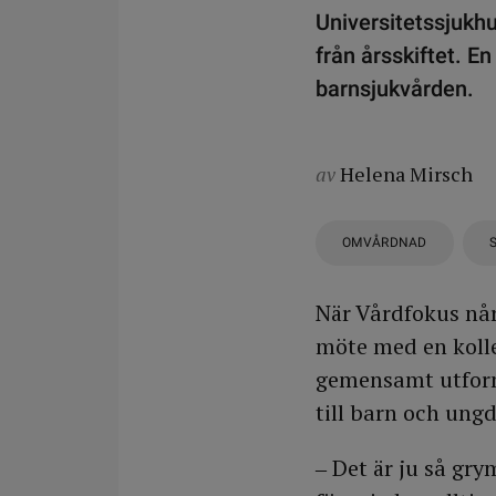
Universitetssjukhu
från årsskiftet. En
barnsjukvården.
av
Helena Mirsch
OMVÅRDNAD
När Vårdfokus når
möte med en kolle
gemensamt utform
till barn och ung
‒ Det är ju så gry