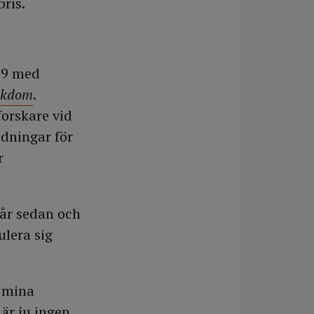
ris.
09 med
jukdom
.
forskare vid
ldningar för
r
 år sedan och
ulera sig
r mina
 är ju ingen