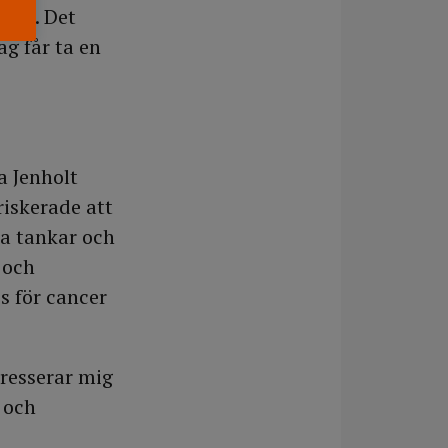
tika. Det
ag får ta en
a Jenholt
riskerade att
na tankar och
 och
s för cancer
tresserar mig
 och