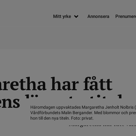
Mitt yrke
Annonsera
Prenumer
retha har fått
ns längsta titel
Häromdagen uppvaktades Margaretha Jenholt Nolbris (t
Vårdförbundets Malin Bergander. Med blommor och pres
hon till den nya titeln. Foto: privat.