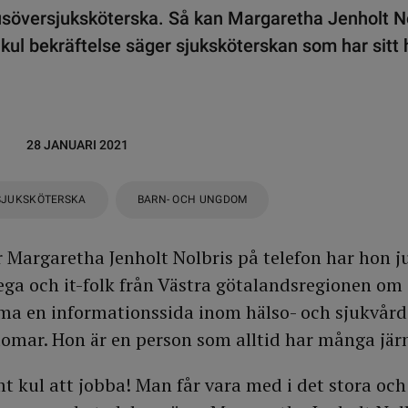
söversjuksköterska. Så kan Margaretha Jenholt Nol
 kul bekräftelse säger sjuksköterskan som har sitt h
28 JANUARI 2021
SJUKSKÖTERSKA
BARN- OCH UNGDOM
 Margaretha Jenholt Nolbris på telefon har hon ju
ga och it-folk från Västra götalandsregionen om 
a en informationssida inom hälso- och sjukvård 
domar. Hon är en person som alltid har många järn
mt kul att jobba! Man får vara med i det stora och i