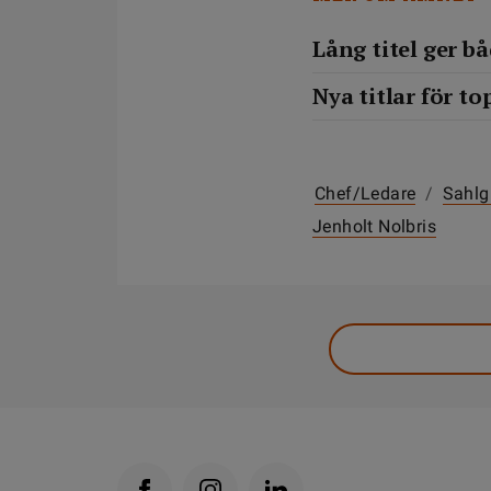
Lång titel ger b
Nya titlar för to
Chef/ledare
/
Sahlg
Jenholt Nolbris