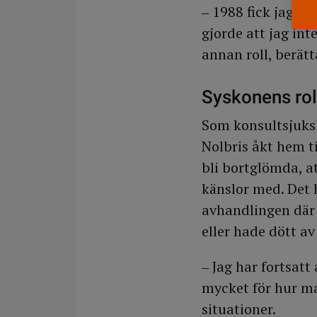
‒ 1988 fick jag en
gjorde att jag int
annan roll, berätt
Syskonens rol
Som konsultsjuksk
Nolbris åkt hem ti
bli bortglömda, a
känslor med. Det 
avhandlingen där 
eller hade dött a
‒ Jag har fortsatt
mycket för hur m
situationer.