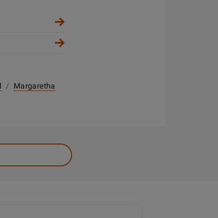
l
/
Margaretha