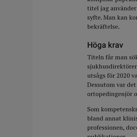
titel jag använder
syfte. Man kan ko
bekräftelse.
Höga krav
Titeln får man sö
sjukhusdirektören
utsågs för 2020 v
Dessutom var det 
ortopedingenjör o
Som kompetenskra
bland annat klinis
professionen, doc
publikationer.