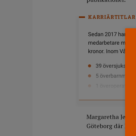
KARRIÄRTITLAR
Sedan 2017 har Sahl
medarbetare med ak
kronor. Inom Vårdfö
39 översjuksköt
5 överbarnmors
1 överoperation
12 överbiomedici
Dessutom finns befa
Margaretha Jenholt
2 000 kronor. Det fi
Göteborg där hon