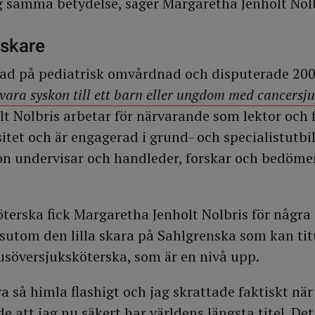
ng samma betydelse, säger Margaretha Jenholt Nolb
rskare
erad på pediatrisk omvårdnad och disputerade 20
 vara syskon till ett barn eller ungdom med cancers
t Nolbris arbetar för närvarande som lektor och 
itet och är engagerad i grund- och specialistutbi
on undervisar och handleder, forskar och bedöme
öterska fick Margaretha Jenholt Nolbris för några
ssutom den lilla skara på Sahlgrenska som kan tit
usöversjuksköterska, som är en nivå upp.
ara så himla flashigt och jag skrattade faktiskt nä
att jag nu säkert har världens längsta titel. Det