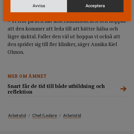
Avvisa
Acceptera
pågå året ut.
– Vi tror på den här arbetstidsmodellen och hoppas
att den kommer att leda till att bättre hälsa och
lägre sjuktal. Faller den väl ut hoppas vi också att
den sprider sig till fler kliniker, säger Annika Kiel
Olsson.
MER OM ÄMNET
Snart får de tid till både utbildning och
reflektion
Arbetstid
/
Chef/ledare
/
Arbetstid