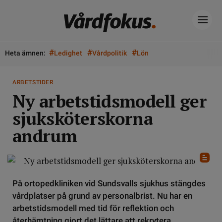
#
#
#
Heta ämnen:
Ledighet
Vårdpolitik
Lön
ARBETSTIDER
Ny arbetstidsmodell ger
sjuksköterskorna
andrum
På ortopedkliniken vid Sundsvalls sjukhus stängdes
vårdplatser på grund av personalbrist. Nu har en
arbetstidsmodell med tid för reflektion och
återhämtning gjort det lättare att rekrytera