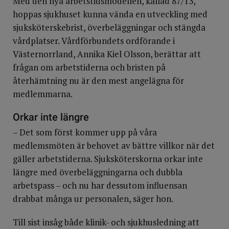
Med den nya arbetstidsmodellen, kallad 87/13,
hoppas sjukhuset kunna vända en utveckling med
sjuksköterskebrist, överbeläggningar och stängda
vårdplatser. Vårdförbundets ordförande i
Västernorrland, Annika Kiel Olsson, berättar att
frågan om arbetstiderna och bristen på
återhämtning nu är den mest angelägna för
medlemmarna.
Orkar inte längre
– Det som först kommer upp på våra
medlemsmöten är behovet av bättre villkor när det
gäller arbetstiderna. Sjuksköterskorna orkar inte
längre med överbeläggningarna och dubbla
arbetspass – och nu har dessutom influensan
drabbat många ur personalen, säger hon.
Till sist insåg både klinik- och sjukhusledning att