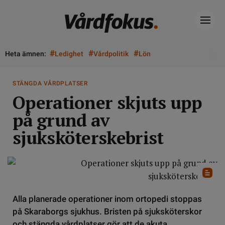
#
#
#
Heta ämnen:
Ledighet
Vårdpolitik
Lön
STÄNGDA VÅRDPLATSER
Operationer skjuts upp
på grund av
sjuksköterskebrist
Alla planerade operationer inom ortopedi stoppas
på Skaraborgs sjukhus. Bristen på sjuksköterskor
och stängda vårdplatser gör att de akuta