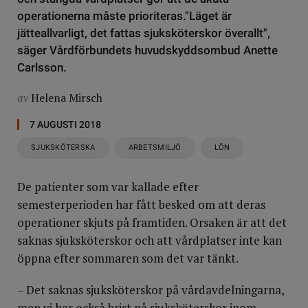
operationerna måste prioriteras."Läget är
jätteallvarligt, det fattas sjuksköterskor överallt",
säger Vårdförbundets huvudskyddsombud Anette
Carlsson.
av
Helena Mirsch
7 AUGUSTI 2018
SJUKSKÖTERSKA
ARBETSMILJÖ
LÖN
De patienter som var kallade efter
semesterperioden har fått besked om att deras
operationer skjuts på framtiden. Orsaken är att det
saknas sjuksköterskor och att vårdplatser inte kan
öppna efter sommaren som det var tänkt.
– Det saknas sjuksköterskor på vårdavdelningarna,
men vi har också brist på sjuksköterskor inom