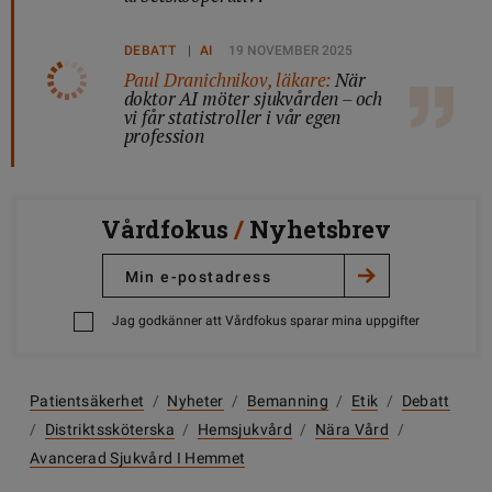
DEBATT | AI
19 NOVEMBER 2025
Paul Dranichnikov, läkare:
När
doktor AI möter sjukvården – och
vi får statistroller i vår egen
profession
Vårdfokus
/
Nyhetsbrev
Jag godkänner att Vårdfokus sparar mina uppgifter
Patientsäkerhet
/
Nyheter
/
Bemanning
/
Etik
/
Debatt
/
Distriktssköterska
/
Hemsjukvård
/
Nära Vård
/
Avancerad Sjukvård I Hemmet