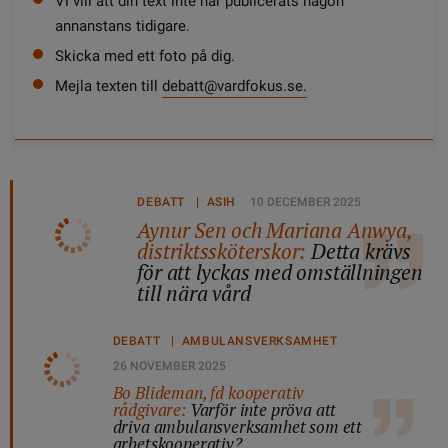
Vi vill att din text inte har publicerats någon
annanstans tidigare.
Skicka med ett foto på dig.
Mejla texten till
debatt@vardfokus.se.
DEBATT | ASIH
10 DECEMBER 2025
Aynur Sen och Mariana Anwya,
distriktssköterskor:
Detta krävs
för att lyckas med omställningen
till nära vård
DEBATT | AMBULANSVERKSAMHET
26 NOVEMBER 2025
Bo Blideman, fd kooperativ
rådgivare:
Varför inte pröva att
driva ambulansverksamhet som ett
arbetskooperativ?