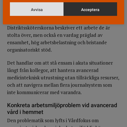
oktober 2025, där vi intervjuade distriktssköterskor
Avvisa
Acceptera
verksamma inom kommunal hemsjukvård,
framträder dock en mer komplex bild.
Distriktssköterskorna beskriver ett arbete de är
stolta över, men också en vardag präglad av
ensamhet, hög arbetsbelastning och bristande
organisatoriskt stöd.
Det handlar om att stå ensam i akuta situationer
långt från kollegor, att hantera avancerad
medicinteknisk utrustning utan tillräckliga resurser,
och att navigera mellan flera journalsystem som
inte kommunicerar med varandra.
Konkreta arbetsmiljöproblem vid avancerad
vård i hemmet
Den problematik som lyfts i Vårdfokus om