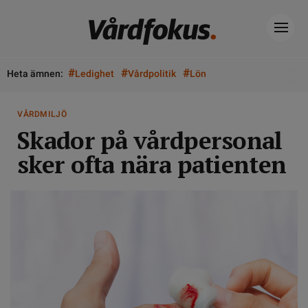
#
#
#
Heta ämnen:
Ledighet
Vårdpolitik
Lön
VÅRDMILJÖ
Skador på vårdpersonal
sker ofta nära patienten