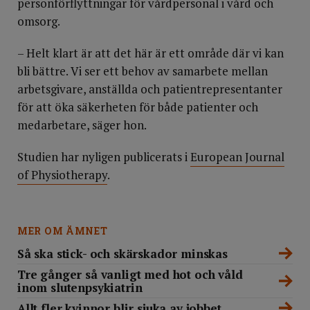
personförflyttningar för vårdpersonal i vård och
omsorg.
– Helt klart är att det här är ett område där vi kan
bli bättre. Vi ser ett behov av samarbete mellan
arbetsgivare, anställda och patientrepresentanter
för att öka säkerheten för både patienter och
medarbetare, säger hon.
Studien har
nyligen publicerats i
European Journal
of Physiotherapy
.
MER OM ÄMNET
Så ska stick- och skärskador minskas
Tre gånger så vanligt med hot och våld
inom slutenpsykiatrin
Allt fler kvinnor blir sjuka av jobbet