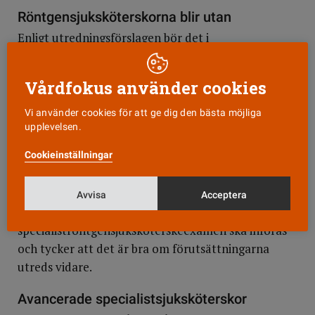
Röntgensjuksköterskorna blir utan
Enligt utredningsförslagen bör det i
nuläget inte införas någon specialistutbildning för
röntgensjuksköterskor. I stället föreslås att
Vårdfokus använder cookies
Universitetskanslersämbetet, UKÄ, ska utreda fråga
vidare.
Vi använder cookies för att ge dig den bästa möjliga
upplevelsen.
Detta motsätter sig UKÄ i sitt remissvar, även om
Cookieinställningar
man håller med om det olämpliga i att inrätta en ny
yrkesexamen för röntgensjuksköterskor.
Avvisa
Acceptera
Vårdförbundet har länge krävt att en
specialiströntgensjuksköterskeexamen ska införas
och tycker att det är bra om förutsättningarna
utreds vidare.
Avancerade specialistsjuksköterskor