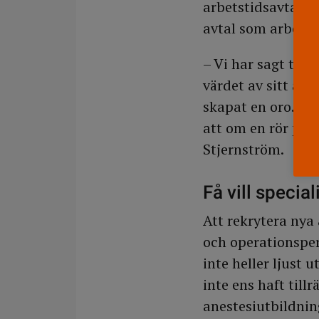
arbetstidsavtal f
avtal som arbetsg
– Vi har sagt till
värdet av sitt avt
skapat en oro. En
att om en rör på 
Stjernström.
Få vill special
Att rekrytera nya 
och operationspers
inte heller ljust ut
inte ens haft till
anestesiutbildnin