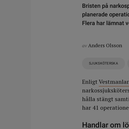
Bristen på narkosp
planerade operatio
Flera har lämnat 
Anders Olsson
av
SJUKSKÖTERSKA
Enligt
Vestmanlan
narkossjuksköters
hålla stängt samt
har 41 operatione
Handlar om l