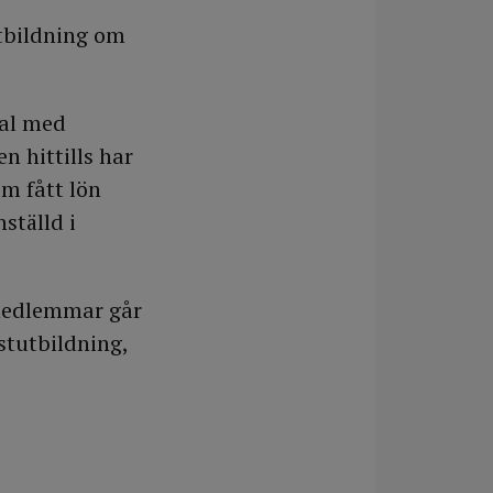
utbildning om
tal med
n hittills har
om fått lön
ställd i
 medlemmar går
istutbildning,