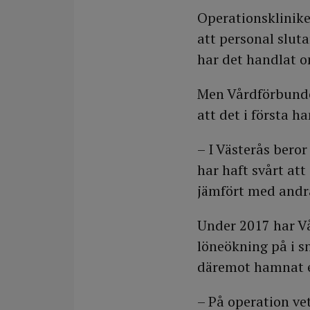
Operationsklinike
att personal slutar
har det handlat o
Men Vårdförbundet
att det i första 
– I Västerås bero
har haft svårt att
jämfört med andra
Under 2017 har V
löneökning på i s
däremot hamnat e
– På operation ve