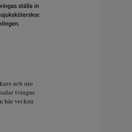
ingas ställa in
ssjuksköterskor.
klingen.
äkare och nio
salar tvingas
en här veckan