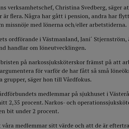
ns verksamhetschef, Christina Svedberg, säger att
 är flera. Några har gått i pension, andra har flytta
m missnöje med lönerna och/eller arbetstiderna.
s ordförande i Västmanland, Jani´ Stjernström, 
hand handlar om löneutvecklingen.
r bristen på narkossjuksköterskor främst på att a
 argumentera för varför de har fått så små löneökn
 grupper, säger hon till Vårdfokus.
årdförbundets medlemmar på sjukhuset i Västerås
nitt 2,35 procent. Narkos- och operationssjukskö
n bit under 2 procent.
t våra medlemmar sitt värde och att de är eftertr