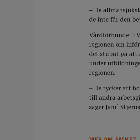
– De allmänsjukskö
de inte får den be
Vårdförbundet i V
regionen om inför
det stupat på att 
under utbildninge
regionen.
– De tycker att h
till andra arbetsg
säger Jani´ Stjern
MER OM ÄMNET