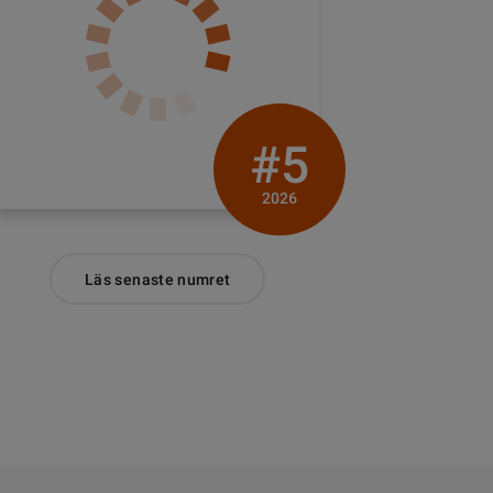
#5
2026
Läs senaste numret