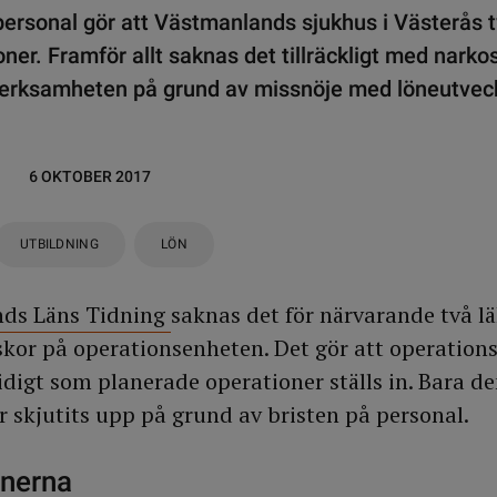
ersonal gör att Västmanlands sjukhus i Västerås tv
ner. Framför allt saknas det tillräckligt med narko
verksamheten på grund av missnöje med löneutvec
6 OKTOBER 2017
UTBILDNING
LÖN
ds Läns Tidning
saknas det för närvarande två l
kor på operationsenheten. Det gör att operations
idigt som planerade operationer ställs in. Bara d
r skjutits upp på grund av bristen på personal.
önerna