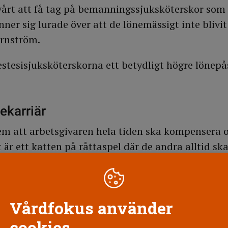
svårt att få tag på bemanningssjuksköterskor som
ner sig lurade över att de lönemässigt inte blivi
jernström.
nestesisjuksköterskorna ett betydligt högre lönepå
ekarriär
lem att arbetsgivaren hela tiden ska kompensera 
är ett katten på råttaspel där de andra alltid ska
betarna inte ser någon röd tråd i lönebildningen, 
å för att långsiktigt kunna göra en lönekarriär.
l svårigheterna att behålla personal är enligt Jan
Vårdfokus använder
 och Region Västmanland nyligen har tecknat ett
cookies