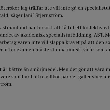
terskor jag träffar ute vill inte gå en specialist
tald, säger Jani´ Stjernström.
ästmanland har försökt att få till ett kollektivav
andet av akademisk specialistutbildning, AST. Me
arbetsgivaren inte vill släppa kravet på att den s
n efter examen måste stanna minst två år som an
ot är bättre än smörjmedel. Men det gör att våra
ivare som har bättre villkor när det gäller special
ström.