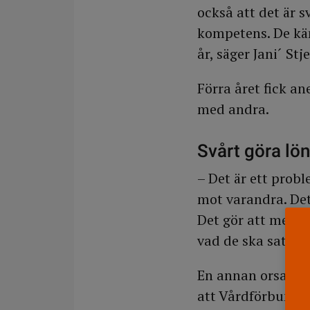
också att det är 
kompetens. De kän
år, säger Jani´ St
Förra året fick a
med andra.
Svårt göra lön
– Det är ett prob
mot varandra. Det 
Det gör att medar
vad de ska satsa p
En annan orsak til
att Vårdförbundet