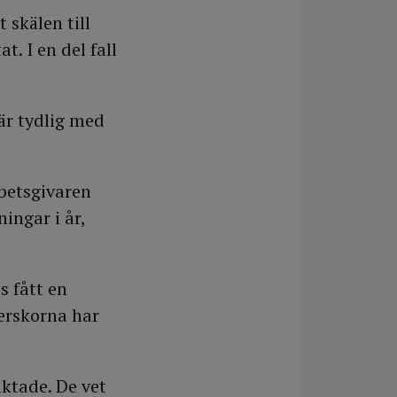
 skälen till
t. I en del fall
är tydlig med
rbetsgivaren
ingar i år,
 fått en
terskorna har
aktade. De vet