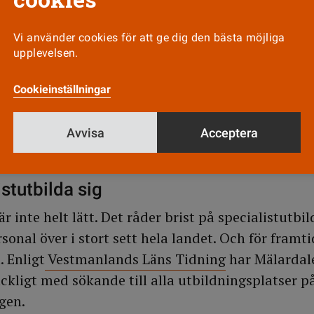
ör dem som arbetar natt. På operation har de länge
ivaren nu vill säga upp och ersätta med nattavtal
Vi använder cookies för att ge dig den bästa möjliga
upplevelsen.
 våra medlemmar att vi kommer att se till att de f
al om det blir sämre än det de har i dag. Men det 
Cookieinställningar
 del tror att de kommer att förlora ekonomiskt på 
sig så brukar man få med sig några stycken, säger 
Avvisa
Acceptera
istutbilda sig
är inte helt lätt. Det råder brist på specialistutbi
onal över i stort sett hela landet. Och för framti
. Enligt
Vestmanlands Läns Tidning
har Mälardal
räckligt med sökande till alla utbildningsplatser p
gen.