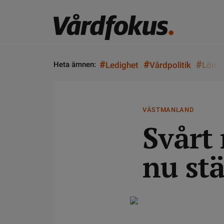
#
#
#
Heta ämnen:
Ledighet
Vårdpolitik
Lön
VÄSTMANLAND
Svårt 
nu stä