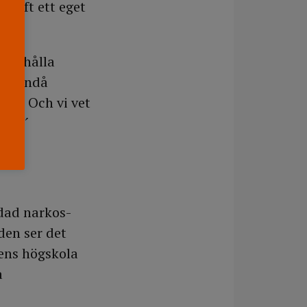
 haft ett eget
et.
år behålla
har ändå
det. Och vi vet
Jani´
ldad narkos-
den ser det
ens högskola
å