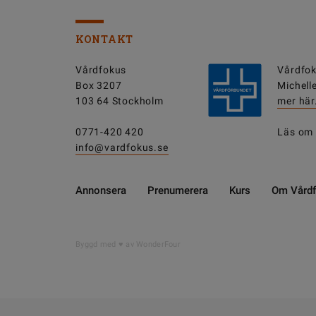
KONTAKT
Vårdfokus
Vårdfok
Box 3207
Michell
103 64 Stockholm
mer här
0771-420 420
Läs om
info@vardfokus.se
Annonsera
Prenumerera
Kurs
Om Vård
Byggd med
av WonderFour
DELA