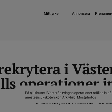
Mitt yrke
Annonsera
Prenumer
rekrytera i Väste
lls operationer i
På sjukhuset i Västerås tvingas operationer ställas in på
anestesisjuksköterskor. Arkivbild: Mostphotos