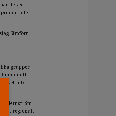
 har deras
t premierade i
slag jämfört
olika grupper
 hinna ifatt.
de vet inte
i´ Stjernström
 nytt regionalt