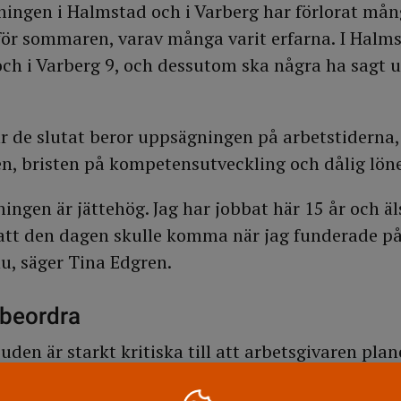
ingen i Halmstad och i Varberg har förlorat må
för sommaren, varav många varit erfarna. I Halms
och i Varberg 9, och dessutom ska några ha sagt 
är de slutat beror uppsägningen på arbetstiderna,
n, bristen på kompetensutveckling och dålig lön
ngen är jättehög. Jag har jobbat här 15 år och äl
 att den dagen skulle komma när jag funderade på
u, säger Tina Edgren.
 beordra
n är starkt kritiska till att arbetsgivaren plan
vingande åtgärd som bara ska användas i nödfall 