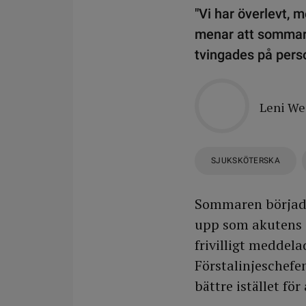
"Vi har överlevt, 
menar att sommarp
tvingades på pers
Leni W
SJUKSKÖTERSKA
Sommaren började 
upp som akutens s
frivilligt meddel
Förstalinjeschefe
bättre istället för