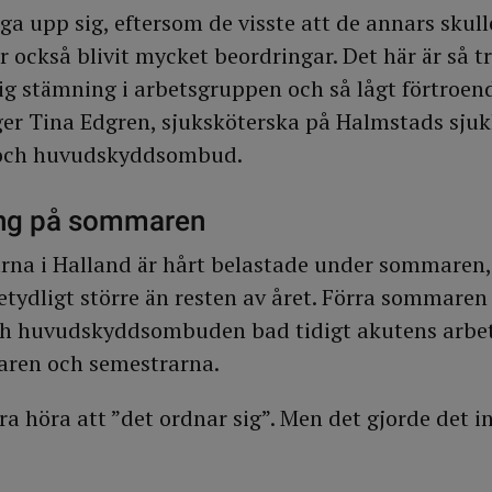
a upp sig, eftersom de visste att de annars skull
 också blivit mycket beordringar. Det här är så tr
lig stämning i arbetsgruppen och så lågt förtroen
ger Tina Edgren, sjuksköterska på Halmstads sju
och huvudskyddsombud.
ing på sommaren
na i Halland är hårt belastade under sommaren,
etydligt större än resten av året. Förra sommaren 
h huvudskyddsombuden bad tidigt akutens arbe
aren och semestrarna.
ara höra att ”det ordnar sig”. Men det gjorde det i