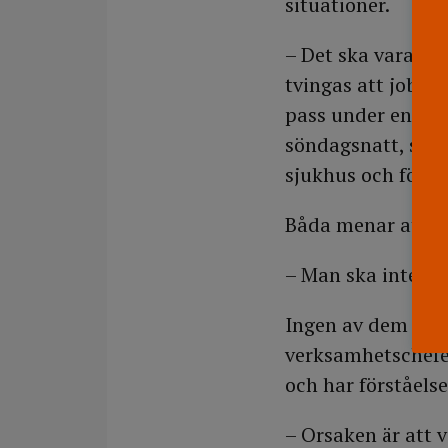
situationer.
– Det ska vara att
tvingas att jobba 
pass under en som
söndagsnatt, säg
sjukhus och förtr
Båda menar att sj
– Man ska inte be
Ingen av dem vet 
verksamhetschefe
och har förståelse
– Orsaken är att v