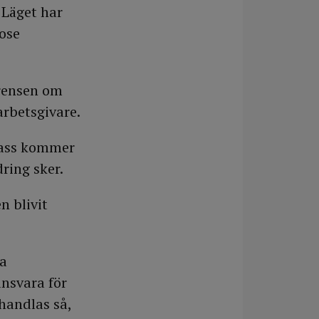
 Läget har
dose
rrensen om
rbetsgivare.
spass kommer
ring sker.
 blivit
na
nsvara för
ehandlas så,