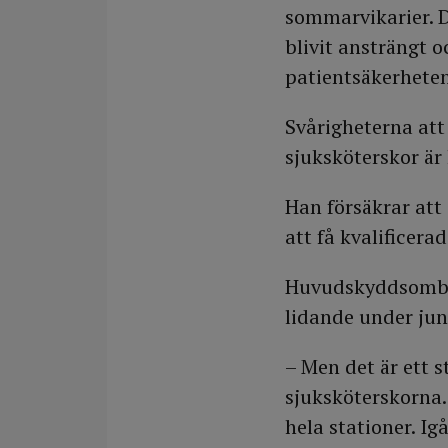
sommarvikarier. D
blivit ansträngt o
patientsäkerheten
Svårigheterna att
sjuksköterskor är
Han försäkrar att
att få kvalificer
Huvudskyddsombud
lidande under juni
– Men det är ett s
sjuksköterskorna.
hela stationer. Ig