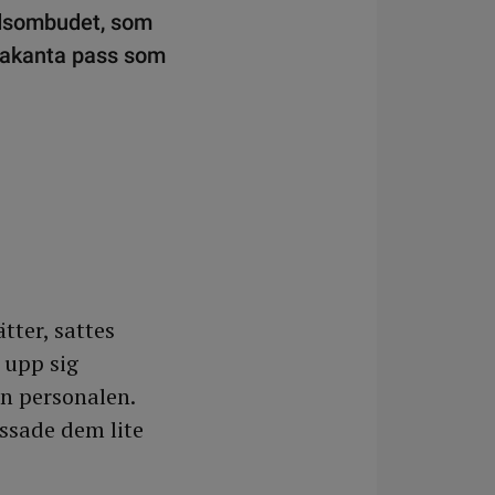
yddsombudet, som
 vakanta pass som
tter, sattes
 upp sig
in personalen.
assade dem lite