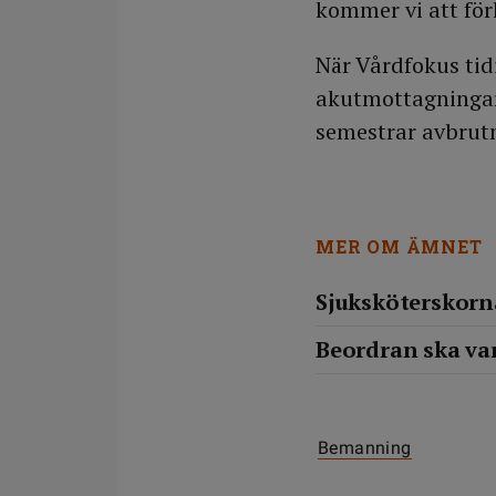
kommer vi att för
När Vårdfokus tid
akutmottagningar 
semestrar avbrutn
MER OM ÄMNET
Sjuksköterskorn
Beordran ska var
Bemanning