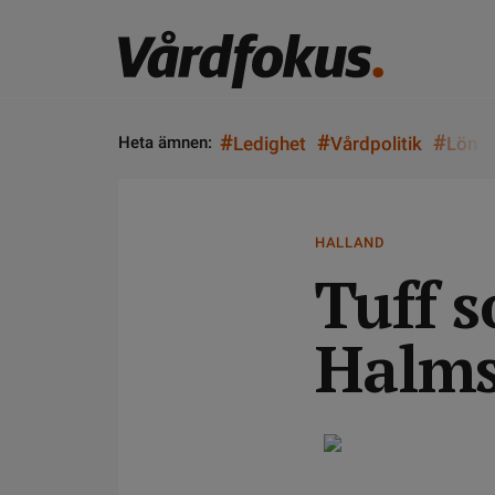
#
#
#
Heta ämnen:
Ledighet
Vårdpolitik
Lön
HALLAND
Tuff 
Halms