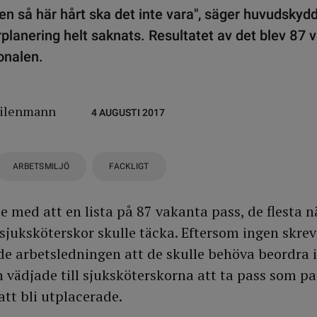
men så här hårt ska det inte vara", säger huvudsk
lanering helt saknats. Resultatet av det blev 87
onalen.
eilenmann
4 AUGUSTI 2017
ARBETSMILJÖ
FACKLIGT
med att en lista på 87 vakanta pass, de flesta nä
juksköterskor skulle täcka. Eftersom ingen skrev
ade arbetsledningen att de skulle behöva beordra 
n vädjade till sjuksköterskorna att ta pass som p
 att bli utplacerade.