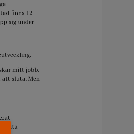
nga
tad finns 12
upp sig under
eutveckling.
skar mitt jobb.
 att sluta. Men
erat
i akuta