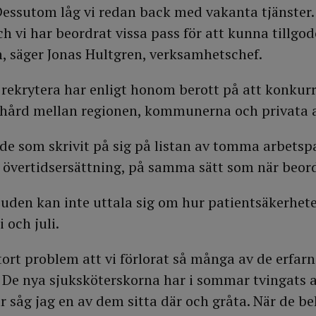
essutom låg vi redan back med vakanta tjänster.
ch vi har beordrat vissa pass för att kunna tillgo
, säger Jonas Hultgren, verksamhetschef.
 rekrytera har enligt honom berott på att konku
 hård mellan regionen, kommunerna och privata a
 de som skrivit på sig på listan av tomma arbet
ad övertidsersättning, på samma sätt som när beord
en kan inte uttala sig om hur patientsäkerheten
 och juli.
tort problem att vi förlorat så många av de erfar
 De nya sjuksköterskorna har i sommar tvingats a
år såg jag en av dem sitta där och gråta. När de b