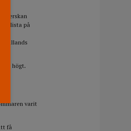
ksköterskan
hel lista på
nde
å Hallands
t är högt.
här?
ommaren varit
tt få