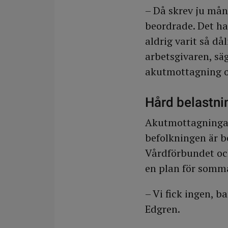
– Då skrev ju mång
beordrade. Det har
aldrig varit så då
arbetsgivaren, sä
akutmottagning 
Hård belastn
Akutmottagningar
befolkningen är b
Vårdförbundet oc
en plan för somm
– Vi fick ingen, b
Edgren.