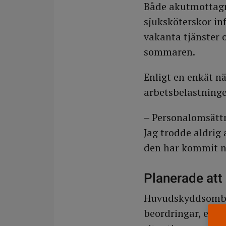
Både akutmottagn
sjuksköterskor in
vakanta tjänster 
sommaren.
Enligt en enkät n
arbetsbelastninge
– Personalomsättni
Jag trodde aldrig
den har kommit n
Planerade att
Huvudskyddsombude
beordringar, en t