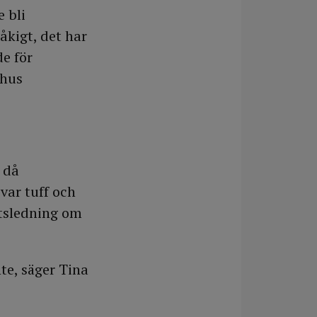
e bli
åkigt, det har
de för
khus
 då
var tuff och
tsledning om
nte, säger Tina