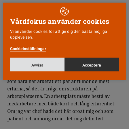
Erfaren efter ett par år
Vårdförbundets viktigaste yrkande i avtalsrörelsen
Vårdfokus använder cookies
är 10 000 kronor mer till ”särskilt yrkesskickliga”
och man har räknat med att det kan komma att
Vi använder cookies för att ge dig den bästa möjliga
gälla var fjärde medlem. Novus-undersökningen
upplevelsen.
visar att hela 85 procent av de tillfrågade ser sig
Cookieinställningar
själva som erfarna personer som kan ge kolleger
råd och stöd.
Avvisa
Acceptera
– Min tolkning är att det är ett uttryck för att de
som bara har arbetat ett par år tillhör de mest
erfarna, så det är fråga om strukturen på
arbetsplatserna. En arbetsplats måste bestå av
medarbetare med både kort och lång erfarenhet.
Om jag var chef hade det här oroat mig och som
patient och anhörig oroar det mig definitivt.