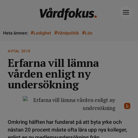
#
#
#
Heta ämnen:
Ledighet
Vårdpolitik
Lön
AVTAL 2019
Erfarna vill lämna
vården enligt ny
undersökning
Omkring hälften har funderat på att byta yrke och
nästan 20 procent måste ofta lära upp nya kolleger,
enligt en ny medlemsundersökning från