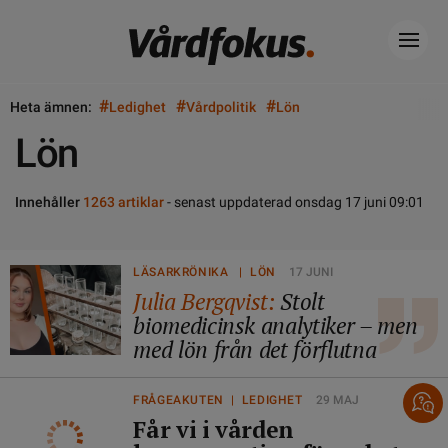
#
#
#
Heta ämnen:
Ledighet
Vårdpolitik
Lön
Lön
Innehåller
1263 artiklar
- senast uppdaterad onsdag 17 juni 09:01
LÄSARKRÖNIKA | LÖN
17 JUNI
Julia Bergqvist:
Stolt
biomedicinsk analytiker – men
med lön från det förflutna
FRÅGEAKUTEN | LEDIGHET
29 MAJ
Får vi i vården