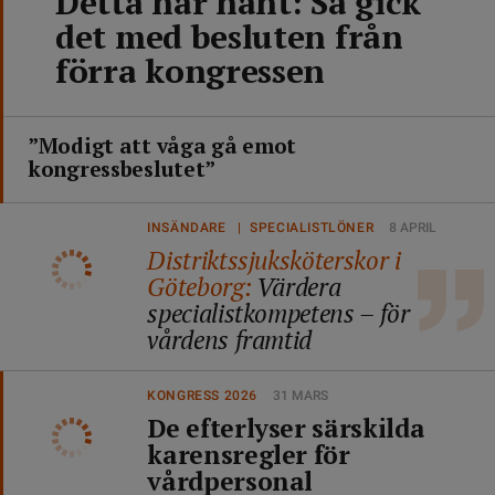
Detta har hänt: Så gick
det med besluten från
förra kongressen
”Modigt att våga gå emot
kongressbeslutet”
INSÄNDARE | SPECIALISTLÖNER
8 APRIL
Distriktssjuksköterskor i
Göteborg:
Värdera
specialistkompetens – för
vårdens framtid
KONGRESS 2026
31 MARS
De efterlyser särskilda
karensregler för
vårdpersonal