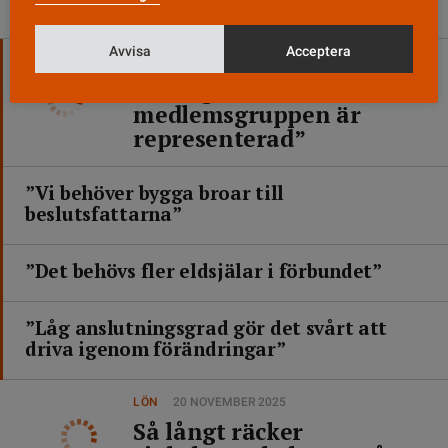
Avvisa
Acceptera
KONGRESS 2026
16 FEBRUARI
”Viktigt att näst största
medlemsgruppen är
representerad”
”Vi behöver bygga broar till
beslutsfattarna”
”Det behövs fler eldsjälar i förbundet”
”Låg anslutningsgrad gör det svårt att
driva igenom förändringar”
LÖN
20 NOVEMBER 2025
Så långt räcker