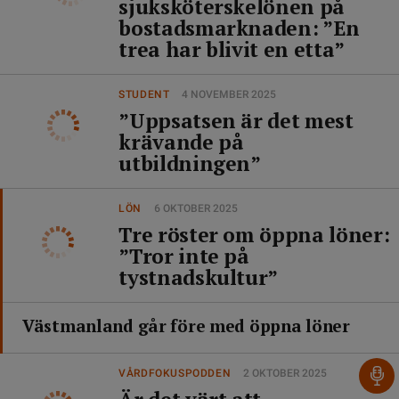
sjuksköterskelönen på
bostadsmarknaden: ”En
trea har blivit en etta”
STUDENT
4 NOVEMBER 2025
”Uppsatsen är det mest
krävande på
utbildningen”
LÖN
6 OKTOBER 2025
Tre röster om öppna löner:
”Tror inte på
tystnadskultur”
Västmanland går före med öppna löner
VÅRDFOKUSPODDEN
2 OKTOBER 2025