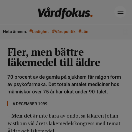
#
#
#
Heta ämnen:
Ledighet
Vårdpolitik
Lön
Fler, men bättre
läkemedel till äldre
70 procent av de gamla på sjukhem får någon form
av psykofarmaka. Det totala antalet mediciner hos
människor över 75 år har ökat under 90-talet.
6 DECEMBER 1999
– Men det
är inte bara av ondo, sa läkaren Johan
Fastbom vid årets läkemedelskongress med temat
Äldre och läkemedel.