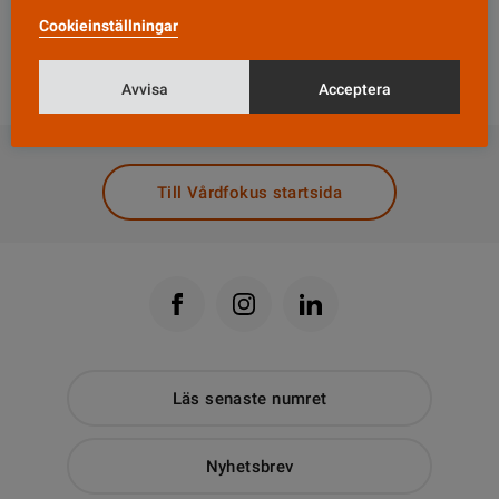
depression. Medlen ger ganska få biverkningar och
Cookieinställningar
depression har tidigare varit en kraftigt
underdiagnostiserad sjukdom hos gamla människor.
Avvisa
Acceptera
DELA
Till Vårdfokus startsida
Läs senaste numret
Nyhetsbrev