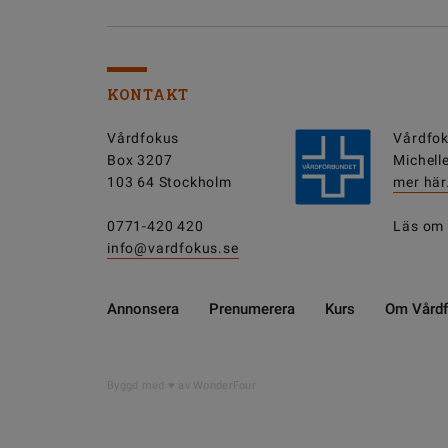
KONTAKT
Vårdfokus
Vårdfok
Box 3207
Michell
103 64 Stockholm
mer här
0771-420 420
Läs om
info@vardfokus.se
Annonsera
Prenumerera
Kurs
Om Vård
DELA
Byggd med
av WonderFour