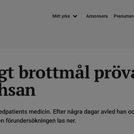
Mitt yrke
Annonsera
Prenumer
gt brottmål pröv
 hsan
dpatients medicin. Efter några dagar avled han o
n förundersökningen las ner.