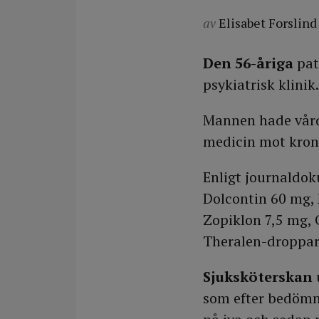
av
Elisabet Forslind
Den 56-åriga
pat
psykiatrisk klinik
Mannen hade vårda
medicin mot kronis
Enligt journaldo
Dolcontin 60 mg, 
Zopiklon 7,5 mg, 
Theralen-droppar
Sjuksköterskan
som efter bedömni