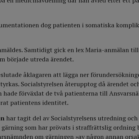
på en medicinavdelning där han avled efter ett pa
umentationen dog patienten i somatiska komplikat
mäldes. Samtidigt gick en lex Maria-anmälan till
om började utreda ärendet.
beslutade åklagaren att lägga ner förundersöknin
styrkas. Socialstyrelsen återupptog då ärendet o
 hade förväxlat de två patienterna till Ansvarsn
rat patientens identitet.
en
har tagit del av Socialstyrelsens utredning och s
gärning som har prövats i straffrättslig ordning 
arsnämnden om gärningen »av någon annan orsak