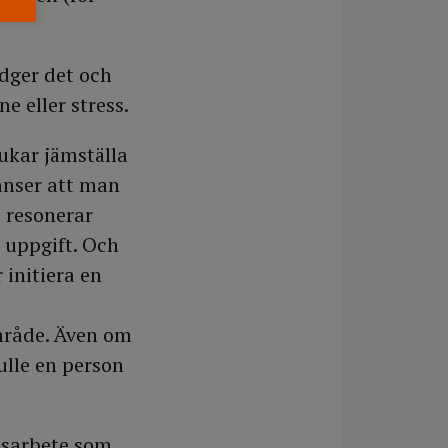
edger det och
 eller stress.
rukar jämställa
anser att man
, resonerar
 uppgift. Och
 initiera en
mråde. Även om
ulle en person
etsarbete som