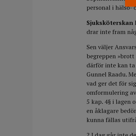
personal i hälso- 
Sjuksköterskan
drar inte fram nå
Sen väljer Ansvar
begreppen »brott 
därför inte kan ta
Gunnel Raadu. Me
vad ger det för s
omformulering a
5 kap. 4§ i lagen
en åklagare bedöm
kunna fällas utif
? I dag går inte d