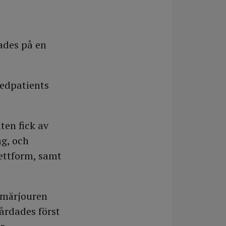
ades på en
medpatients
en fick av
mg, och
ettform, samt
imärjouren
årdades först