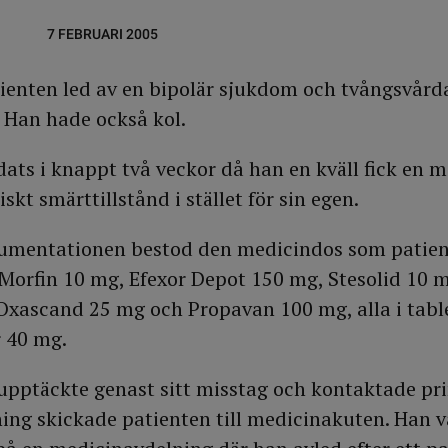
7 FEBRUARI 2005
ienten led av en bipolär sjukdom och tvångsvård
. Han hade också kol.
ts i knappt två veckor då han en kväll fick en 
kt smärttillstånd i stället för sin egen.
kumentationen bestod den medicindos som patient
Morfin 10 mg, Efexor Depot 150 mg, Stesolid 10 
Oxascand 25 mg och Propavan 100 mg, alla i tabl
 40 mg.
upptäckte genast sitt misstag och kontaktade pr
ng skickade patienten till medicinakuten. Han v