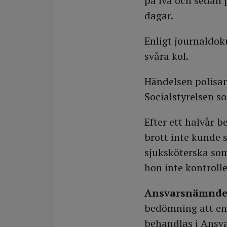
på iva och sedan 
dagar.
Enligt journaldok
svåra kol.
Händelsen polisan
Socialstyrelsen s
Efter ett halvår 
brott inte kunde 
sjuksköterska som
hon inte kontrolle
Ansvarsnämnd
bedömning att en 
behandlas i Ansv