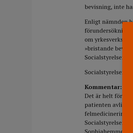
bevisning, inte ha
Enligt nämnden har
förundersökningen
om yrkesverksamh
»bristande bevisn
Socialstyrelsens 
Socialstyrelsen ha
Kommentar: Lag
Det är helt först
patienten avlider 
felmedicineringen.
Socialstyrelsen å
Sophiahemmets hö