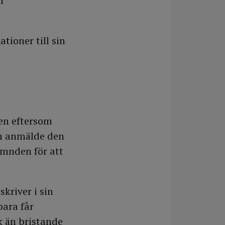
r
ioner till sin
gen eftersom
ch anmälde den
ämnden för att
kriver i sin
bara får
 än bristande