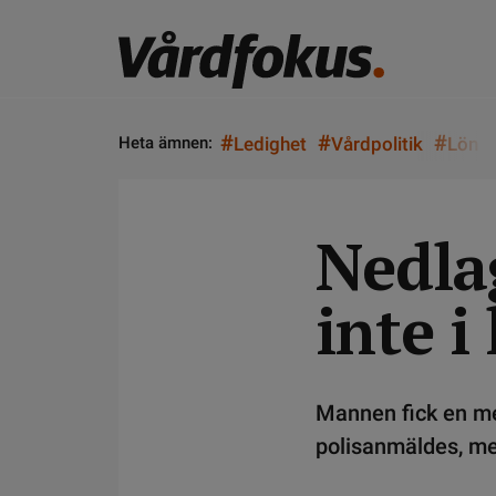
#
#
#
Heta ämnen:
Ledighet
Vårdpolitik
Lön
Nedla
inte i
Mannen fick en me
polisanmäldes, me