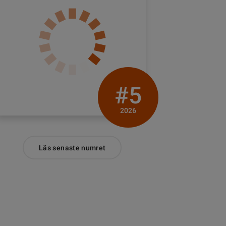
#5
2026
Läs senaste numret