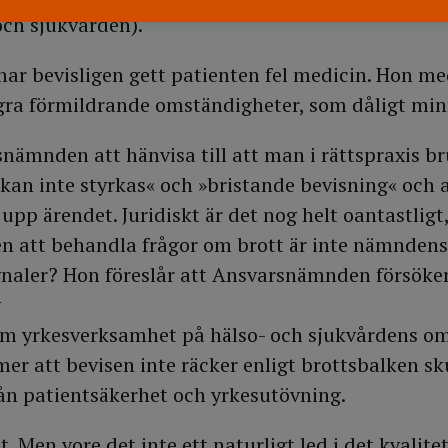
och sjukvården).
har bevisligen gett patienten fel medicin. Hon m
gra förmildrande omständigheter, som dåligt minne
snämnden att hänvisa till att man i rättspraxis b
kan inte styrkas« och »bristande bevisning« och 
 upp ärendet. Juridiskt är det nog helt oantastligt
n att behandla frågor om brott är inte nämndens
ignaler? Hon föreslår att Ansvarsnämnden försöker
v
 om yrkesverksamhet på hälso- och sjukvårdens o
er att bevisen inte räcker enligt brottsbalken sk
rån patientsäkerhet och yrkesutövning.
et. Men vore det inte ett naturligt led i det kvalit