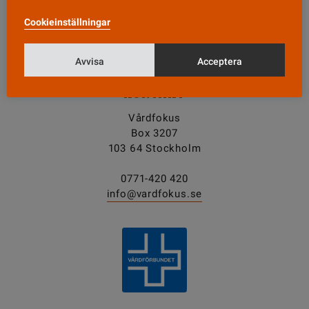
Cookieinställningar
Tipsa oss!
Avvisa
Acceptera
KONTAKT
Vårdfokus
Box 3207
103 64 Stockholm
0771-420 420
info@vardfokus.se