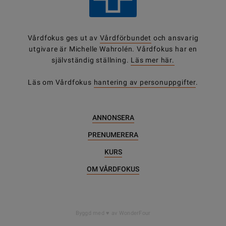
Vårdfokus ges ut av
Vårdförbundet
och ansvarig
utgivare är Michelle Wahrolén. Vårdfokus har en
självständig ställning.
Läs mer här.
Läs om Vårdfokus
hantering av personuppgifter
.
ANNONSERA
PRENUMERERA
KURS
OM VÅRDFOKUS
Byggd med
av WonderFour