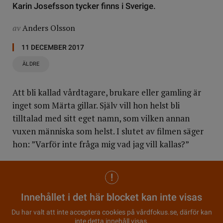
Karin Josefsson tycker finns i Sverige.
av
Anders Olsson
11 DECEMBER 2017
ÄLDRE
Att bli kallad vårdtagare, brukare eller gamling är
inget som Märta gillar. Själv vill hon helst bli
tilltalad med sitt eget namn, som vilken annan
vuxen människa som helst. I slutet av filmen säger
hon: ”Varför inte fråga mig vad jag vill kallas?”
Innehållet i det här blocket kan inte visas
Du har valt att inte acceptera cookies på vårdfokus.se, därför kan
inte detta innehåll visas.