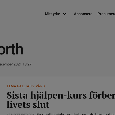
Mitt yrke
Annonsera
Prenumer
orth
ecember 2021 13:27
TEMA PALLIATIV VÅRD
Sista hjälpen-kurs förbe
livets slut
En obotlig sjukdom drabbar inte bara patien
13 DECEMBER 2021