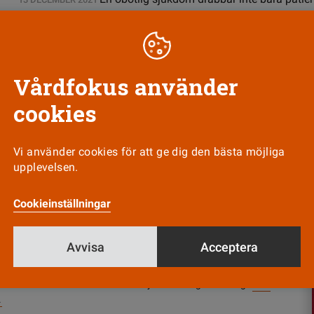
sista hjälpen.
Vårdfokus använder
cookies
Nyhetsbrev
Tipsa oss!
Vi använder cookies för att ge dig den bästa möjliga
upplevelsen.
Cookieinställningar
Avvisa
Acceptera
us ges ut av
Vårdförbundet
och ansvarig utgivare är
e Wahrolén. Vårdfokus har en självständig ställning.
Läs
.