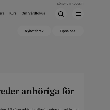
LÖRDAG 8 AUGUSTI
era
Kurs
Om Vårdfokus
Nyhetsbrev
Tipsa oss!
reder anhöriga för
ten. I Skåne erbjuds allmänheten att gå kurs i