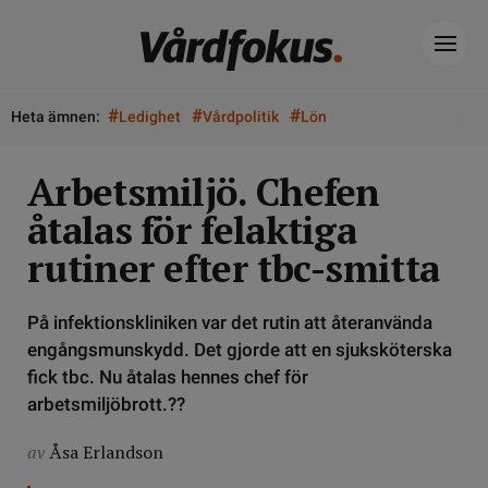
#
#
#
Heta ämnen:
Ledighet
Vårdpolitik
Lön
Arbetsmiljö. Chefen
åtalas för felaktiga
rutiner efter tbc-smitta
På infektionskliniken var det rutin att återanvända
engångsmunskydd. Det gjorde att en sjuksköterska
fick tbc. Nu åtalas hennes chef för
arbetsmiljöbrott.??
av
Åsa Erlandson