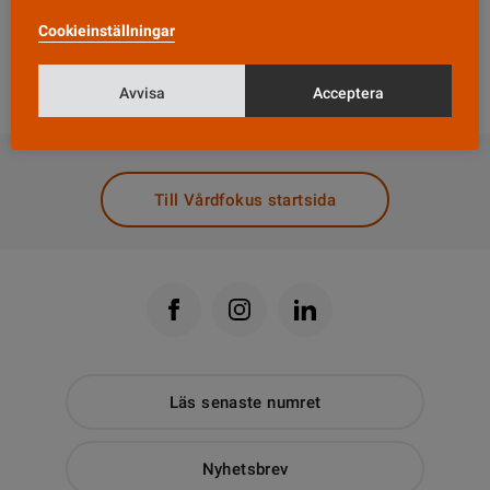
Cookieinställningar
Om han fälls, riskerar Staffan Banke böter. Han är
numera chefsläkare vid sjukhuset.
Avvisa
Acceptera
DELA
Till Vårdfokus startsida
Läs senaste numret
Nyhetsbrev