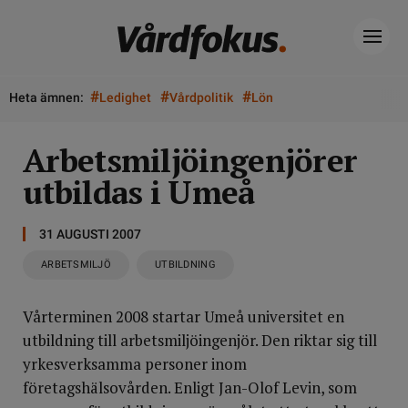
#
#
#
Heta ämnen:
Ledighet
Vårdpolitik
Lön
Arbetsmiljöingenjörer
utbildas i Umeå
31 AUGUSTI 2007
ARBETSMILJÖ
UTBILDNING
Vårterminen 2008 startar Umeå universitet en
utbildning till arbetsmiljöingenjör. Den riktar sig till
yrkesverksamma personer inom
företagshälsovården. Enligt Jan-Olof Levin, som