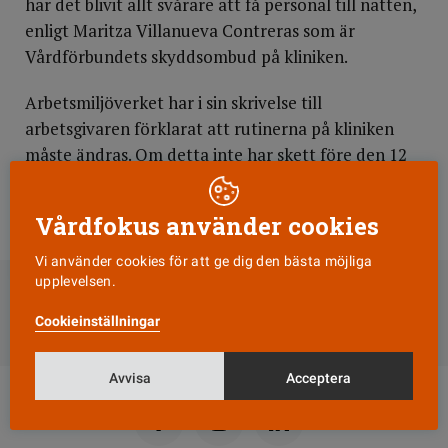
har det blivit allt svårare att få personal till natten,
enligt Maritza Villanueva Contreras som är
Vårdförbundets skyddsombud på kliniken.
Arbetsmiljöverket har i sin skrivelse till
arbetsgivaren förklarat att rutinerna på kliniken
måste ändras. Om detta inte har skett före den 12
november i år tvingas sjukhuset böta 300 000
kronor.
Vårdfokus använder cookies
Vi använder cookies för att ge dig den bästa möjliga
DELA
upplevelsen.
Till Vårdfokus startsida
Cookieinställningar
Avvisa
Acceptera