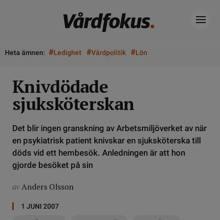
#
#
#
Heta ämnen:
Ledighet
Vårdpolitik
Lön
Knivdödade
sjuksköterskan
Det blir ingen granskning av Arbetsmiljöverket av när
en psykiatrisk patient knivskar en sjuksköterska till
döds vid ett hembesök. Anledningen är att hon
gjorde besöket på sin
Anders Olsson
av
1 JUNI 2007