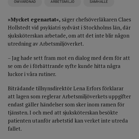
OMVÅRDNAD
ARBETSMILJÖ
SAMHÄLLE
»Mycket egenartat«,
säger chefsöverläkaren Claes
Hollstedt vid psykiatri sydväst i Stockholms län, där
sjuksköterskan arbetade, om att det inte blir någon
utredning av Arbetsmiljöverket.
– Jag hade sett fram mot en dialog med dem för att
se om de i förbättrande syfte kunde hitta några
luckor i våra rutiner.
Biträdande tillsynsdirektör Lena Erfors förklarar
att lagen som reglerar Arbetsmiljöverkets uppgifter
endast gäller händelser som sker inom ramen för
tjänsten. I och med att sjuksköterskan besökte
patienten utanför arbetstid kan verket inte utreda
fallet.