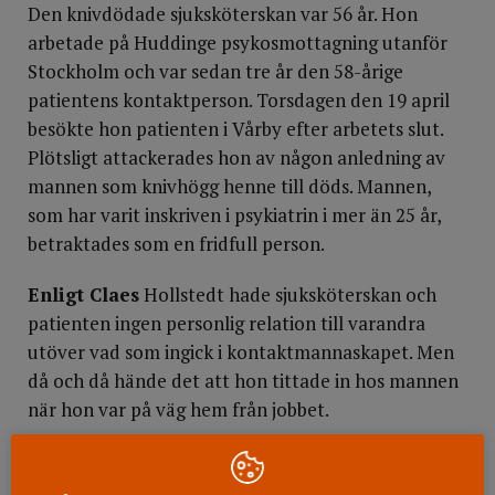
Den knivdödade sjuksköterskan var 56 år. Hon
arbetade på Huddinge psykosmottagning utanför
Stockholm och var sedan tre år den 58-årige
patientens kontaktperson. Torsdagen den 19 april
besökte hon patienten i Vårby efter arbetets slut.
Plötsligt attackerades hon av någon anledning av
mannen som knivhögg henne till döds. Mannen,
som har varit inskriven i psykiatrin i mer än 25 år,
betraktades som en fridfull person.
Enligt Claes
Hollstedt hade sjuksköterskan och
patienten ingen personlig relation till varandra
utöver vad som ingick i kontaktmannaskapet. Men
då och då hände det att hon tittade in hos mannen
när hon var på väg hem från jobbet.
På psykosmottagningen i Huddinge är det rutin att
alltid vara två vid hembesök. Men ibland frångås