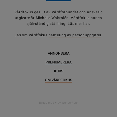
Vårdfokus ges ut av
Vårdförbundet
och ansvarig
utgivare är Michelle Wahrolén. Vårdfokus har en
självständig ställning.
Läs mer här.
Läs om Vårdfokus
hantering av personuppgifter
.
ANNONSERA
PRENUMERERA
KURS
OM VÅRDFOKUS
Byggd med
av WonderFour