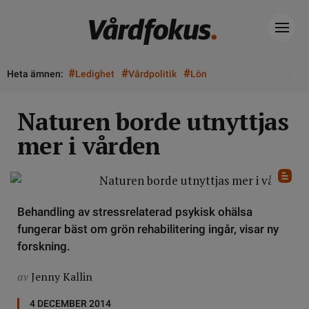
#
#
#
Heta ämnen:
Ledighet
Vårdpolitik
Lön
Naturen borde utnyttjas
mer i vården
Behandling av stressrelaterad psykisk ohälsa
fungerar bäst om grön rehabilitering ingår, visar ny
forskning.
av
Jenny Kallin
4 DECEMBER 2014