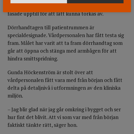
mattkanterna går upp på väggen och skåpen är
fasade upptill för att lätt kunna torkas av.
Dörrhandtagen till patientrummen är
specialdesignade. Vårdpersonalen har fått testa sig
fram. Målet har varit att ta fram dörrhandtag som
går att öppna och stänga med armbågen för att
hindra smittspridning.
Gunda Höckenström är stolt över att
vårdpersonalen fått vara med från början och fått
delta på detaljnivå i utformningen av den kliniska
miljön.
– Jag blir glad när jag går omkring i bygget och ser
hur fint det blivit. Att vi som var med från början
faktiskt tänkte rätt, säger hon.