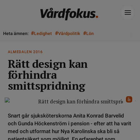
#
#
#
Heta ämnen:
Ledighet
Vårdpolitik
Lön
ALMEDALEN 2016
Rätt design kan
förhindra
smittspridning
Snart går sjuksköterskorna Anita Konrad Barvelid
och Gunda Höckenström i pension - efter att ha varit
med och utformat hur Nya Karolinska ska bli så
patientsäkert som möjligt. En erfarenhet som