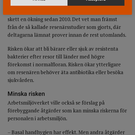
Studier visar att 5-9 procent av den vuxna, svenska
befolkningen är bärare av ESBL och att det har
skett en ökning sedan 2010. Det vet man främst
från de så kallade resenärsstudier som gjorts, där
deltagarna lämnat prover innan de rest utomlands.
Risken ökar att bli bärare eller sjuk av resistenta
bakterier efter resor till länder med högre
förekomst i normalfloran. Risken ökar ytterligare
om resenären behöver äta antibiotika eller besöka
sjukvården.
Minska risken
Arbetsmiljöverket ville också se förslag på
förebyggande åtgärder som kan minska riskerna för
personalen i arbetsmiljön.
– Basal handhygien har effekt. Men andra åtgärder