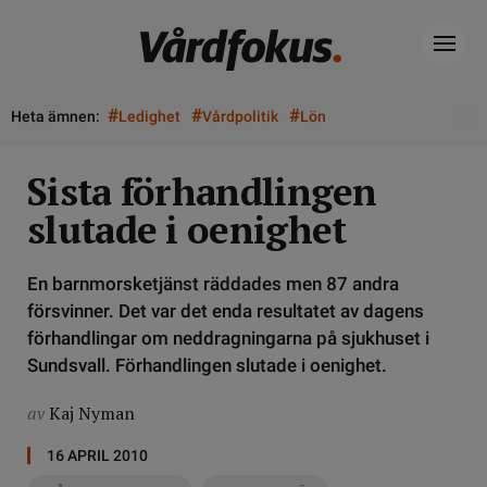
#
#
#
Heta ämnen:
Ledighet
Vårdpolitik
Lön
Sista förhandlingen
slutade i oenighet
En barnmorsketjänst räddades men 87 andra
försvinner. Det var det enda resultatet av dagens
förhandlingar om neddragningarna på sjukhuset i
Sundsvall. Förhandlingen slutade i oenighet.
av
Kaj Nyman
16 APRIL 2010