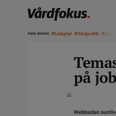
#
#
#
Heta ämnen:
Ledighet
Vårdpolitik
Lön
Temas
på jo
Webbsidan suntliv.