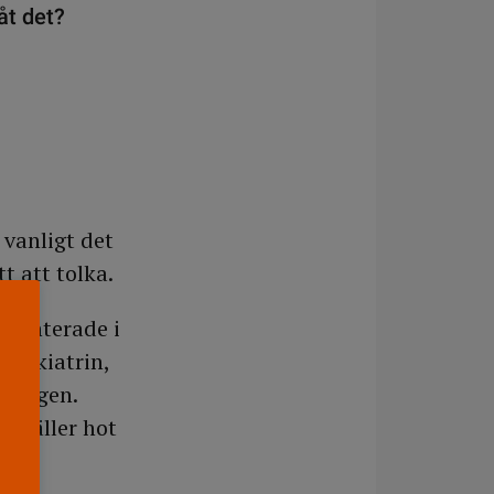
åt det?
 vanligt det
t att tolka.
resenterade i
 psykiatrin,
msorgen.
d gäller hot