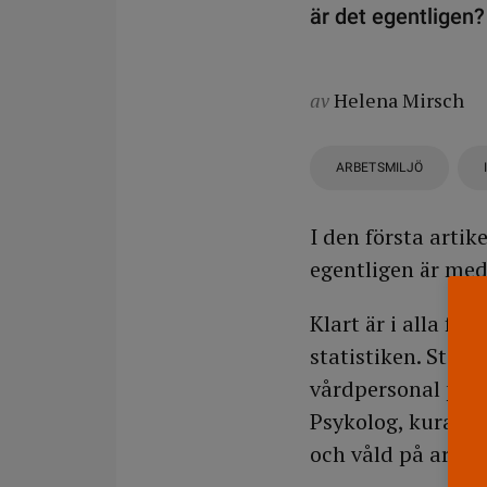
är det egentligen
av
Helena Mirsch
ARBETSMILJÖ
I den första artik
egentligen är med 
Klart är i alla fa
statistiken. Störs
vårdpersonal på 
Psykolog, kurator
och våld på arbet