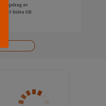
på uppdrag av
 att bidra till