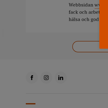
Webbsidan
www.s
fack och arbetsgi
hälsa och god arb
DELA