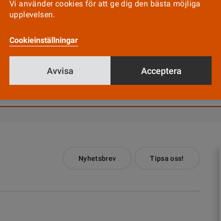
Vi använder cookies för att ge dig den bästa möjliga
untliv.nu
är en icke-kommersiell sida som görs 
upplevelsen.
vare i landsting och kommuner. Syftet med sidan är
etsmiljö.
Cookieinställningar
Avvisa
Acceptera
Till Vårdfokus startsida
Nyhetsbrev
Tipsa oss!