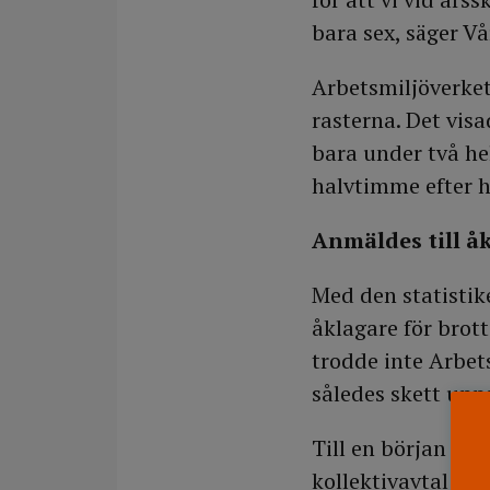
bara sex, säger 
Arbetsmiljöverket
rasterna. Det visa
bara under två he
halvtimme efter 
Anmäldes till å
Med den statistik
åklagare för brot
trodde inte Arbet
således skett upp
Till en början för
kollektivavtal om 