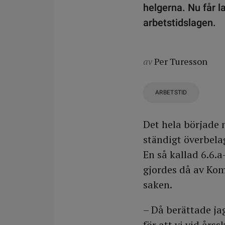
helgerna. Nu får 
arbetstidslagen.
av
Per Turesson
ARBETSTID
Det hela började 
ständigt överbela
En så kallad 6.6.a
gjordes då av Kom
saken.
– Då berättade ja
för att vi vid årss