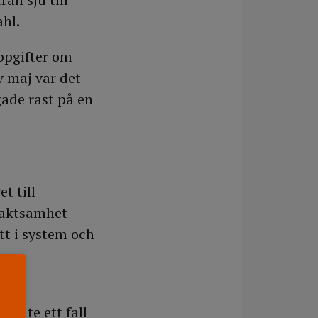
hl.
ppgifter om
v maj var det
gade rast på en
t till
 oaktsamhet
tt i system och
ralt
 inte ett fall