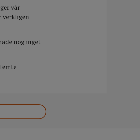
gger vår
r verkligen
 hade nog inget
 femte