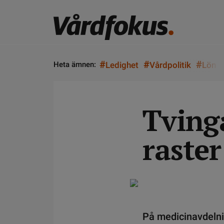
#
#
#
Heta ämnen:
Ledighet
Vårdpolitik
Lön
Tving
raster
På medicinavdelnin