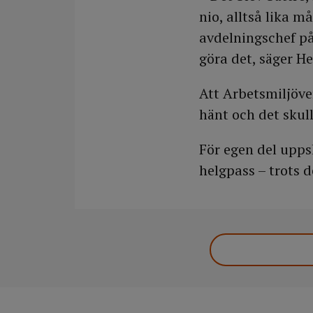
nio, alltså lika m
avdelningschef på 
göra det, säger H
Att Arbetsmiljöver
hänt och det skull
För egen del upps
helgpass – trots