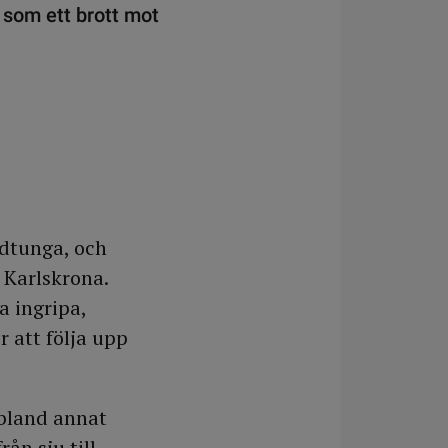
 som ett brott mot
rdtunga, och
 Karlskrona.
a ingripa,
 att följa upp
 bland annat
rån sju till