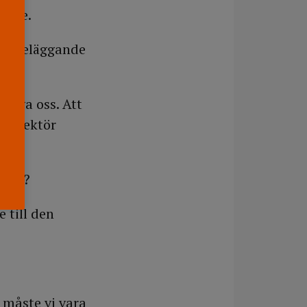
ivare.
afföreläggande
ände.
 lägga oss. Att
aldirektör
erna?
 till den
a måste vi vara