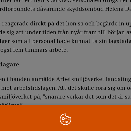
Vårdförbundets dåvarande skyddsombud Helena Da
 reagerade direkt på det hon sa och begärde in u
de sig att under tiden från nyår fram till början a
lger som all personal hade kunnat ta sin lagstad
högst fem timmars arbete.
klagare
en i handen anmälde Arbetsmiljöverket landstinge
t mot arbetstidslagen. Att det skulle röra sig om
smiljöverket på, ”snarare verkar det som det är sa
såtligen”.
svarade sig landstinget med att det fanns ett cent
undantag från arbetstidslagen. Därför var rasterna