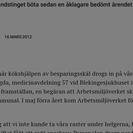
landstinget böta sedan en åklagare bedömt ärendet
16 MARS 2012
när kökshjälpen av besparingsskäl drogs in på vå
gda, medicinavdelning 57 vid Blekingesjukhuset i
-framställan, en begäran att Arbetsmiljöverket sk
munal. I maj förra året kom Arbetsmiljöverket för
g att vi inte kunde ta våra raster under helgerna,
kiftet fått ett nytt sparkrav. Personalen drogs ner f