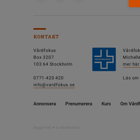
KONTAKT
Vårdfokus
Vårdfok
Box 3207
Michell
103 64 Stockholm
mer här
0771-420 420
Läs om
info@vardfokus.se
Annonsera
Prenumerera
Kurs
Om Vård
Byggd med
av WonderFour