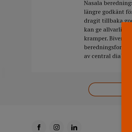
Nasala berednings
längre godkänt fö
dragit tillbaka g
kan ge allvarliga
kramper. Biverkni
beredningsformer
av central diabete
DELA