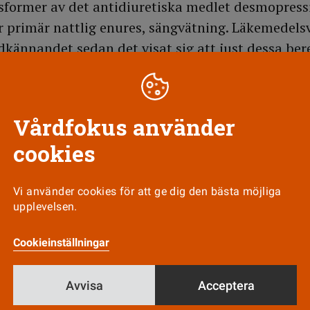
former av det antidiuretiska medlet desmopressi
r primär nattlig enures, sängvätning. Läkemedels
odkännandet sedan det visat sig att just dessa be
 biverkningar i form av hyponatremi, vattenintoxi
ngarna är vanligare hos barn än hos vuxna. Nasal
 av desmopressin kan även ge svår hyponatremi 
Vårdfokus använder
s insipidus.
cookies
Vi använder cookies för att ge dig den bästa möjliga
upplevelsen.
Till Vårdfokus startsida
Cookieinställningar
Avvisa
Acceptera
Nyhetsbrev
Tipsa oss!