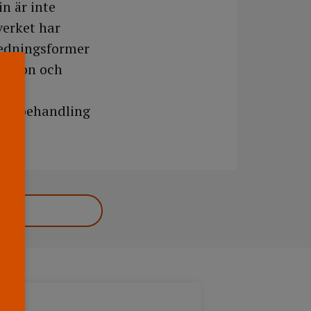
n är inte
verket har
redningsformer
kation och
a
vid behandling