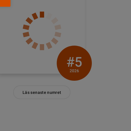
#5
2026
Läs senaste numret