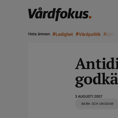
#
#
#
Heta ämnen:
Ledighet
Vårdpolitik
Lön
Antidi
godkä
3 AUGUSTI 2007
BARN- OCH UNGDOM