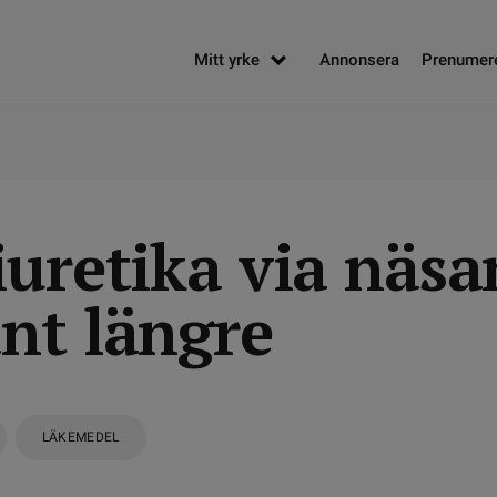
Mitt yrke
Annonsera
Prenumer
uretika via näsa
nt längre
LÄKEMEDEL