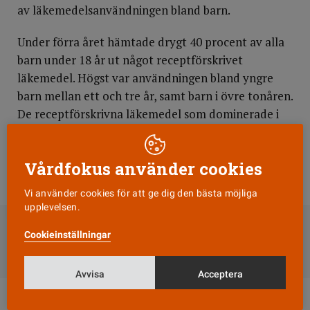
av läkemedelsanvändningen bland barn.
Under förra året hämtade drygt 40 procent av alla
barn under 18 år ut något receptförskrivet
läkemedel. Högst var användningen bland yngre
barn mellan ett och tre år, samt barn i övre tonåren.
De receptförskrivna läkemedel som dominerade i
alla åldersgrupper var mediciner mot infektioner,
främst antibiotika, samt mot sjukdomar i
Vårdfokus använder cookies
andningsorganen.
Vi använder cookies för att ge dig den bästa möjliga
DELA
upplevelsen.
Cookieinställningar
Till Vårdfokus startsida
Avvisa
Acceptera