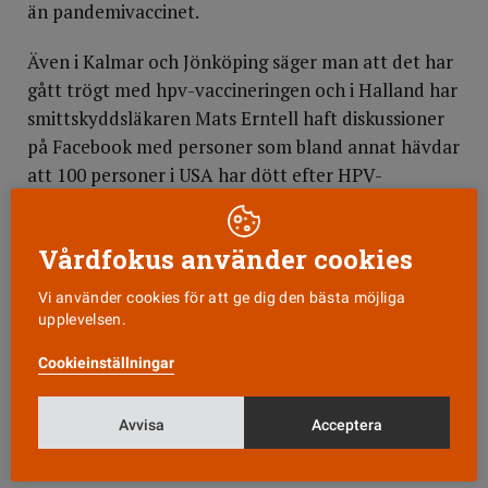
än pandemivaccinet.
Även i Kalmar och Jönköping säger man att det har
gått trögt med hpv-vaccineringen och i Halland har
smittskyddsläkaren Mats Erntell haft diskussioner
på Facebook med personer som bland annat hävdar
att 100 personer i USA har dött efter HPV-
vaccinering.
Inget orsakssamband
Vårdfokus använder cookies
Vi använder cookies för att ge dig den bästa möjliga
Mats Erntell förklarar att man måste skilja på
upplevelsen.
tidssamband och orsakssamband. Alla dödsfall som
inträffat en viss tid efter vaccineringen
Cookieinställningar
inrapporteras till biverkningsregistret. Eftersom det
i USA har getts miljontals doser av HPV-vaccinet
Avvisa
Acceptera
finns det naturligtvis flera personer som har dött,
men av andra orsaker.