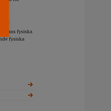
mtom
r hans fysiska
nde fysiska