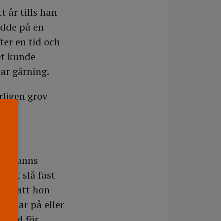
 år tills han
odde på en
er en tid och
et kunde
ar gärning.
rligen grov
det fanns
nnat slå fast
ill att hon
hittar på eller
 vård för