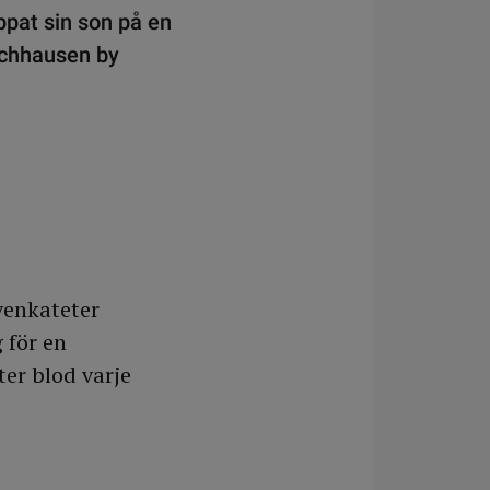
appat sin son på en
ünchhausen by
venkateter
 för en
ter blod varje