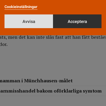
Cookieinställningar
 upptäcka barnmisshandel bakom oförklarliga sy
Avvisa
Acceptera
hos sin pappa och uppges må bra. Enligt domen ha
s, men det kan inte slås fast att han fått beståe
dor.
r mamman i Münchhausen-målet
barnmisshandel bakom oförklarliga symtom