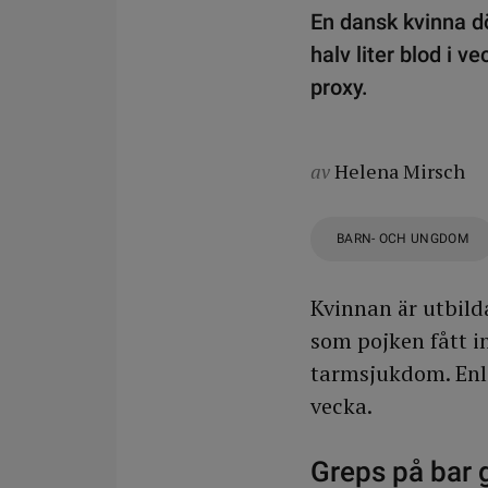
En dansk kvinna döm
halv liter blod i 
proxy.
av
Helena Mirsch
BARN- OCH UNGDOM
Kvinnan är utbil
som pojken fått i
tarmsjukdom. Enli
vecka.
Greps på bar 