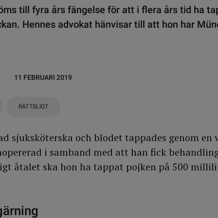
s till fyra års fängelse för att i flera års tid ha t
veckan. Hennes advokat hänvisar till att hon har M
11 FEBRUARI 2019
RÄTTSLIGT
dad sjuksköterska och blodet tappades genom en 
nopererad i samband med att han fick behandling
gt åtalet ska hon ha tappat pojken på 500 millili
gärning