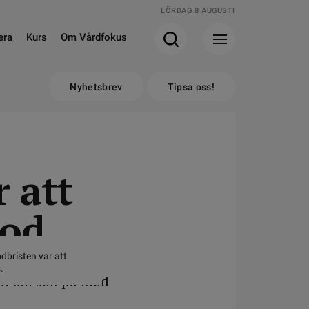
LÖRDAG 8 AUGUSTI
era
Kurs
Om Vårdfokus
Nyhetsbrev
Tipsa oss!
 att
lod
odbristen var att
.