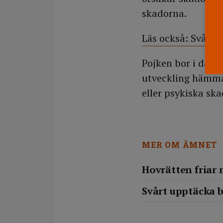
skadorna.
Läs också: Svårt
Pojken bor i dag 
utveckling hämmat
eller psykiska ska
MER OM ÄMNET
Hovrätten fria
Svårt upptäcka 