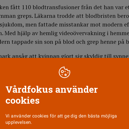
en fått 110 blodtransfusioner från det han var ett
amman greps. Läkarna trodde att blodbristen ber
sjukdom, men fattade misstankar mot modern eft
n. Med hjälp av hemlig videoövervakning i hemm
dern tappade sin son på blod och grep henne på b
rk ansåg att kvinnan gjort sig skyldig till synne
n döms nu till fyra års fängelse.
isk undersökning
Vårdfokus använder
t att hon tappat sonen på blod, men hävdar att 
cookies
Den rättspsykiatriska undersökningen har inte ku
ykisk sjukdom, men hennes advokat hänvisar hon t
Vi använder cookies för att ge dig den bästa möjliga
y proxy, ett tillstånd som innebär att en person 
upplevelsen.
s en annan person, ofta ett barn, och sedan söker