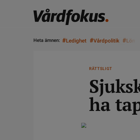
#
#
#
Heta ämnen:
Ledighet
Vårdpolitik
Lön
RÄTTSLIGT
Sjuks
ha tap