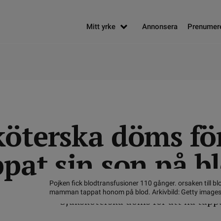
Mitt yrke
Annonsera
Prenumer
köterska döms för
pat sin son på b
Pojken fick blodtransfusioner 110 gånger. orsaken till bl
mamman tappat honom på blod. Arkivbild: Getty images